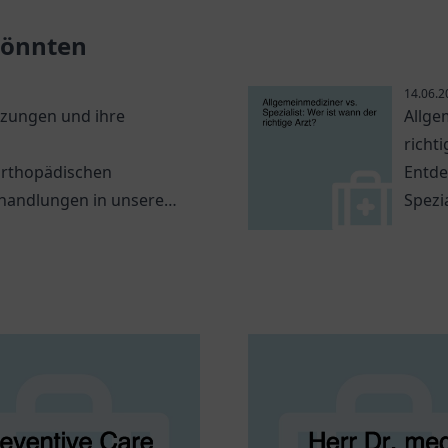
 könnten
14.06.2
tzungen und ihre
Allge
richti
orthopädischen
Entde
ehandlungen in unserem
Spezi
gesun