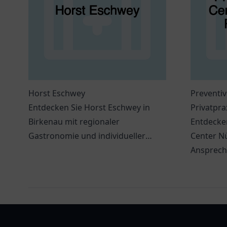
Horst Eschwey
Preventiv
Entdecken Sie Horst Eschwey in
Privatpr
Birkenau mit regionaler
Entdecken
Gastronomie und individueller
Center Nü
Betreuung für ein einzigartiges
Ansprechp
Einkaufserlebnis.
Gesundhe
präventi
arztlist