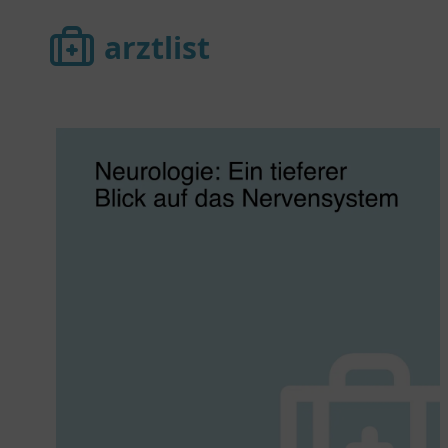
arztlist
arztlist