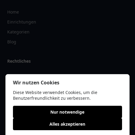
Home
Einrichtungen
Kategorien
Blog
Rechtliches
Impressum
Wir nutzen Cookies
Datenschutz
Diese Website verwendet Cookies, um die
Kontakt
Benutzerfreundlichkeit zu verbessern.
Nur notwendige
Alles akzeptieren
© 2026 arztlist.de | Alle Rechte vorbehalten | * =
Affiliate-Links /