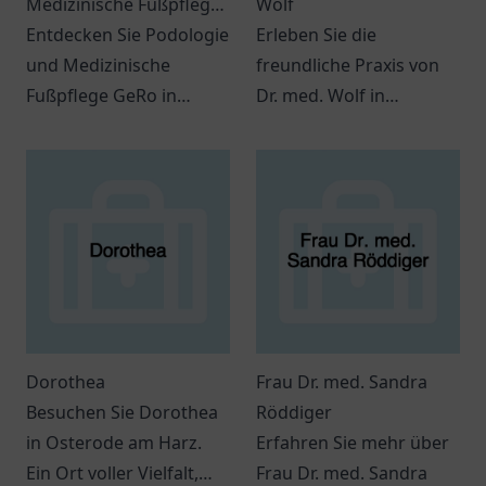
Medizinische Fußpflege
Wolf
GeRo
Entdecken Sie Podologie
Erleben Sie die
und Medizinische
freundliche Praxis von
Fußpflege GeRo in
Dr. med. Wolf in
Rhauderfehn.
Budenheim - Ihr
Professionelle Fußpflege
Wohlbefinden steht hier
für Ihre Gesundheit.
im Mittelpunkt.
Dorothea
Frau Dr. med. Sandra
Besuchen Sie Dorothea
Röddiger
in Osterode am Harz.
Erfahren Sie mehr über
Ein Ort voller Vielfalt,
Frau Dr. med. Sandra