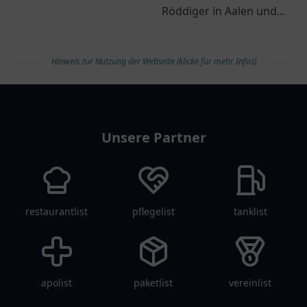
der zahlreiche
Röddiger in Aalen und
Möglichkeiten zur
die vielfältigen
Entdeckung bietet.
Möglichkeiten der
Hinweis zur Nutzung der Webseite (klicke für mehr Infos)
Strahlentherapie in ihrer
Praxis.
arztlist
Unsere Partner
restaurantlist
pflegelist
tanklist
apolist
paketlist
vereinlist