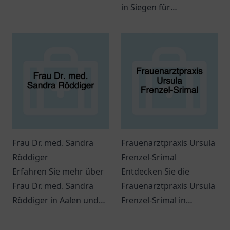
in Wipperfürth, wo eine
in Siegen für
einladende Atmosphäre
professionelle
und individuelle
Zahnmedizin und
Angebote auf Sie warten
individuelle Betreuung –
könnten.
Ihr Lächeln ist uns
wichtig!
Frau Dr. med. Sandra
Frauenarztpraxis Ursula
Röddiger
Frenzel-Srimal
Erfahren Sie mehr über
Entdecken Sie die
Frau Dr. med. Sandra
Frauenarztpraxis Ursula
Röddiger in Aalen und
Frenzel-Srimal in
die vielfältigen
Germering für
Möglichkeiten der
umfassende Betreuung