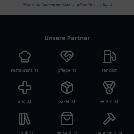
Hinweis zur Nutzung der Webseite (klicke für mehr Infos)
Strahlentherapie in ihrer
in der
Praxis.
Frauengesundheit.
arztlist
Unsere Partner
restaurantlist
pflegelist
tanklist
apolist
paketlist
vereinlist
schullist
einkauflist
handwerklist