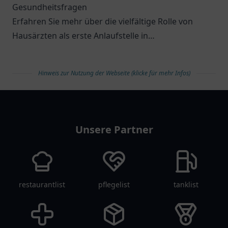
Gesundheitsfragen
Erfahren Sie mehr über die vielfältige Rolle von
Hausärzten als erste Anlaufstelle in
Gesundheitsfragen.
Hinweis zur Nutzung der Webseite (klicke für mehr Infos)
arztlist
Unsere Partner
restaurantlist
pflegelist
tanklist