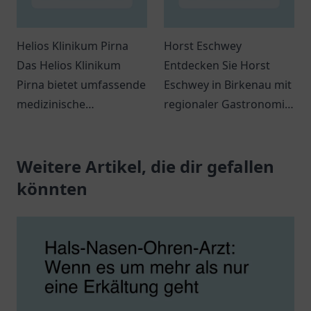
Helios Klinikum Pirna
Horst Eschwey
Das Helios Klinikum
Entdecken Sie Horst
Pirna bietet umfassende
Eschwey in Birkenau mit
medizinische
regionaler Gastronomie
Dienstleistungen und
und individueller
sorgt für das Wohl
Betreuung für ein
seiner Patienten in einer
Weitere Artikel, die dir gefallen
einzigartiges
angenehmen
Einkaufserlebnis.
könnten
Atmosphäre.