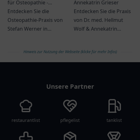
für Osteopathie -
Annekatrin Grieser
ganzheitlicher Ansatz
Entdecken Sie die
Entdecken Sie die Praxis
zur Schmerzbehandlung
Osteopathie-Praxis von
von Dr. med. Hellmut
Stefan Werner in
Wolf & Annekatrin
Wipperfürth für eine
Grieser in Bremen.
ganzheitliche
Patienten finden hier
Hinweis zur Nutzung der Webseite (klicke für mehr Infos)
Schmerzbehandlung
individuelle
und Unterstützung
medizinische Betreuung.
arztlist
Ihres Wohlbefindens.
Unsere Partner
restaurantlist
pflegelist
tanklist