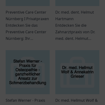
Preventive Care Center
Dr. med. dent. Helmut
Nürnberg I Privatpraxen
Hartmann
Entdecken Sie das
Entdecken Sie die
Preventive Care Center
Zahnarztpraxis von Dr.
Nürnberg: Ihr
med. dent. Helmut
Ansprechpartner für
Hartmann in
individuelle
Budenheim, die
Gesundheitsdienstleistungen
vielfältige
und präventive
zahnmedizinische
Maßnahmen.
Leistungen bietet.
Stefan Werner - Praxis
Dr. med. Hellmut Wolf &