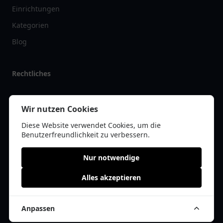
Einrichtungen
Kategorien
Blog
Rechtliches
Impressum
Wir nutzen Cookies
Datenschutz
Diese Website verwendet Cookies, um die
Kontakt
Benutzerfreundlichkeit zu verbessern.
Nur notwendige
Alles akzeptieren
© 2026 arztlist.de | Alle Rechte vorbehalten | * =
Affiliate-Links /
Werbe-Links
Anpassen
Cookie Einwilligung anpassen