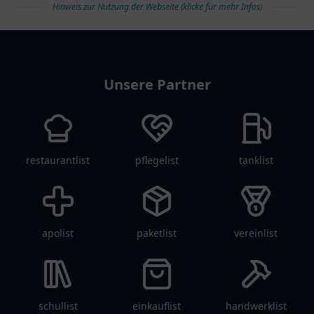
Hinweis zur Nutzung der Webseite (klicke für mehr Infos)
individuelle
im Mittelpunkt.
medizinische Betreuung.
arztlist
Unsere Partner
restaurantlist
pflegelist
tanklist
apolist
paketlist
vereinlist
schullist
einkauflist
handwerklist