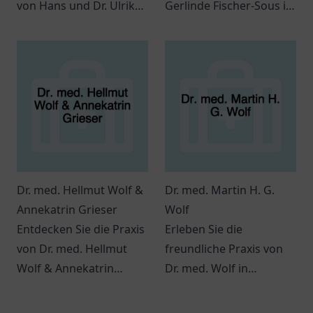
von Hans und Dr. Ulrike
Gerlinde Fischer-Sous in
Schinner in Bayreuth
Much zu bieten hat.
bietet umfassende
Kompetente
zahnmedizinische
medizinische Beratung
Dienstleistungen für die
und individuelle
ganze Familie.
Betreuung warten auf
Sie.
Dr. med. Hellmut Wolf &
Dr. med. Martin H. G.
Annekatrin Grieser
Wolf
Entdecken Sie die Praxis
Erleben Sie die
von Dr. med. Hellmut
freundliche Praxis von
Wolf & Annekatrin
Dr. med. Wolf in
Grieser in Bremen.
Budenheim - Ihr
Patienten finden hier
Wohlbefinden steht hier