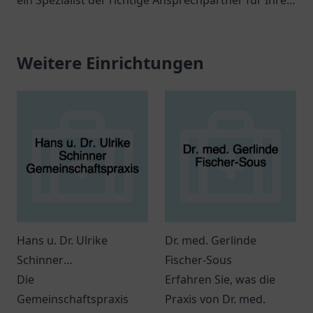
ein Spezialist der richtige Ansprechpartner für Ihre
gesundheitlichen Anliegen ist.
Weitere Einrichtungen
Hans u. Dr. Ulrike
Dr. med. Gerlinde
Schinner
Fischer-Sous
Gemeinschaftspraxis
Die
Erfahren Sie, was die
Gemeinschaftspraxis
Praxis von Dr. med.