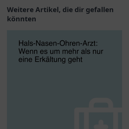
individuelle Betreuung –
Weitere Artikel, die dir gefallen
alle Altersgruppen.
Ihr Lächeln ist uns
könnten
wichtig!