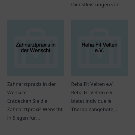
und individueller
Dienstleistungen von
Betreuung für ein
Frau Dr. med. Regina
einzigartiges
Adam in Kassel und
Einkaufserlebnis.
genießen Sie
persönliche Betreuung.
Zahnarztpraxis in der
Reha Fit Velten e.V.
Wenscht
Reha Fit Velten e.V.
Entdecken Sie die
bietet individuelle
Zahnarztpraxis Wenscht
Therapieangebote,
in Siegen für
Gruppenaktivitäten und
professionelle
moderne
Zahnmedizin und
Fitnessmöglichkeiten für