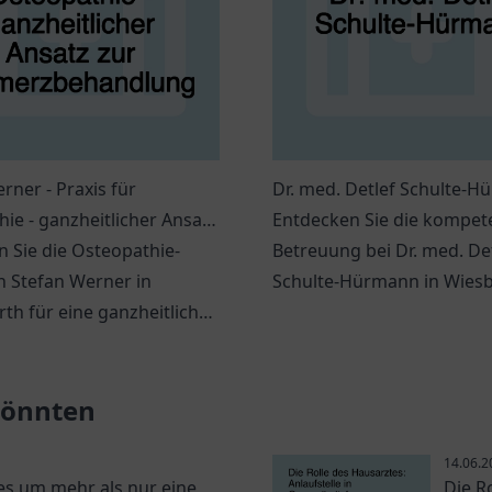
rner - Praxis für
Dr. med. Detlef Schulte-
ie - ganzheitlicher Ansatz
Entdecken Sie die kompet
erzbehandlung
 Sie die Osteopathie-
Betreuung bei Dr. med. De
n Stefan Werner in
Schulte-Hürmann in Wies
th für eine ganzheitliche
Facharzt für venöse Erkr
behandlung und
mit persönlichem Ansatz.
tzung Ihres
 könnten
ndens.
14.06.2
s um mehr als nur eine
Die R