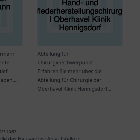
Hürmann
Abteilung für
ente
Chirurgie/Schwerpunkt
tlef
Orthopädie, Unfall-, Hand- und
Erfahren Sie mehr über die
baden.
Wiederherstellungschirurgie |
Abteilung für Chirurgie der
ankungen
Oberhavel Klinik Hennigsdorf
Oberhavel Klinik Hennigsdorf.
Professionelle Behandlung in
Orthopädie und Unfallchirurgie.
026 10:52
olle des Hausarztes: Anlaufstelle in