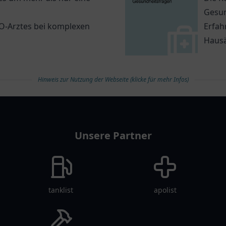
Gesun
NO-Arztes bei komplexen
Erfah
Hausä
Hinweis zur Nutzung der Webseite (klicke für mehr Infos)
Unsere Partner
tanklist
apolist