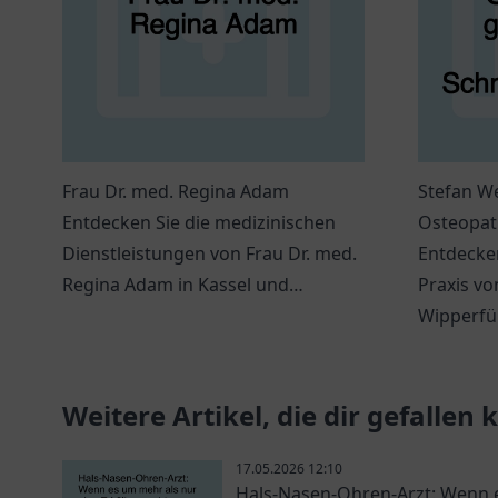
Frau Dr. med. Regina Adam
Stefan We
Entdecken Sie die medizinischen
Osteopath
Dienstleistungen von Frau Dr. med.
zur Schm
Entdecken
Regina Adam in Kassel und
Praxis vo
genießen Sie persönliche
Wipperfür
Betreuung.
Schmerz
Unterstü
Weitere Artikel, die dir gefallen
Wohlbefi
17.05.2026 12:10
Hals-Nasen-Ohren-Arzt: Wenn e