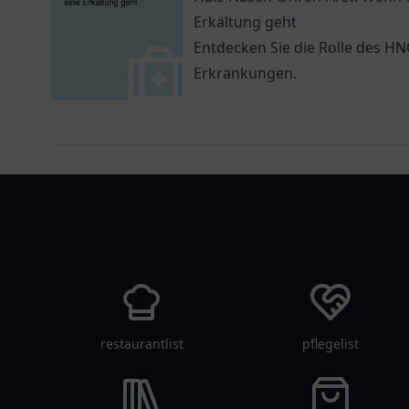
Erkältung geht
Entdecken Sie die Rolle des H
Erkrankungen.
arztlist
restaurantlist
pflegelist