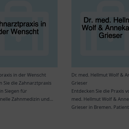
raxis in der Wenscht
Dr. med. Hellmut Wolf & A
 Sie die Zahnarztpraxis
Grieser
n Siegen für
Entdecken Sie die Praxis v
onelle Zahnmedizin und
med. Hellmut Wolf & Anne
lle Betreuung – Ihr Lächeln
Grieser in Bremen. Patien
chtig!
hier individuelle medizini
Betreuung.