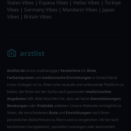
States Vibes
|
Espana Vibes
|
Hellas Vibes
|
Türkiye
Vibes
|
Germany Vibes
|
Mandarin Vibes
|
Japan
Vibes
|
Britain Vibes
arztlist
Arztlist.de
ist ein unabhängiges
Verzeichnis
für
Ärzte
,
Facharztpraxen
und
medizinische Einrichtungen
in Deutschland.
Unser Anliegen ist es, Ihnen eine neutrale und umfassende Plattform zu
bieten, die Ihnen bei der Suche nach passenden
medizinischen
Angeboten
hilft. Bitte beachten Sie, dass wir keine
Dienstleistungen
,
Beratungen
oder
Produkte
anbieten. Unsere Webseite ermöglicht es
Ihnen, die verschiedenen
Ärzte
und
Einrichtungen
nach Ihren
persönlichen Bedürfnissen zu filtern und zu vergleichen. Ob Sie nach
bestimmten Fachgebieten, speziellen Leistungen oder bestimmten