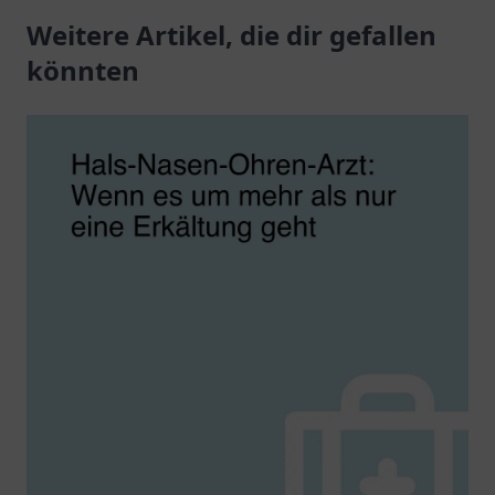
medizinische Beratung
Weitere Artikel, die dir gefallen
für Ihre Gesundheit.
und individuelle
könnten
Betreuung warten auf
Sie.