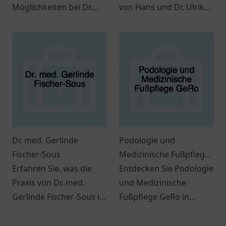
Möglichkeiten bei Dr.
von Hans und Dr. Ulrike
med. Ludwig Grau in
Schinner in Bayreuth
Oldenburg für eine
bietet umfassende
persönliche
zahnmedizinische
Gesundheitsversorgung.
Dienstleistungen für die
ganze Familie.
Dr. med. Gerlinde
Podologie und
Fischer-Sous
Medizinische Fußpflege
Erfahren Sie, was die
GeRo
Entdecken Sie Podologie
Praxis von Dr. med.
und Medizinische
Gerlinde Fischer-Sous in
Fußpflege GeRo in
Much zu bieten hat.
Rhauderfehn.
Kompetente
Professionelle Fußpflege