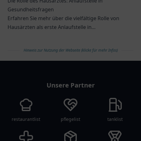
Die Rolle des Hausarztes: Anlaufstelle in
Gesundheitsfragen
Erfahren Sie mehr über die vielfältige Rolle von
Hausärzten als erste Anlaufstelle in
Gesundheitsfragen.
Hinweis zur Nutzung der Webseite (klicke für mehr Infos)
arztlist
Unsere Partner
restaurantlist
pflegelist
tanklist