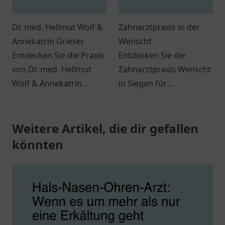
Dr. med. Hellmut Wolf &
Zahnarztpraxis in der
Annekatrin Grieser
Wenscht
Entdecken Sie die Praxis
Entdecken Sie die
von Dr. med. Hellmut
Zahnarztpraxis Wenscht
Wolf & Annekatrin
in Siegen für
Grieser in Bremen.
professionelle
Patienten finden hier
Zahnmedizin und
individuelle
Weitere Artikel, die dir gefallen
individuelle Betreuung –
medizinische Betreuung.
Ihr Lächeln ist uns
könnten
wichtig!