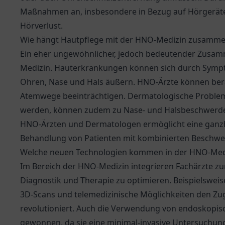
Maßnahmen an, insbesondere in Bezug auf Hörgeräte
Hörverlust.
Wie hängt Hautpflege mit der HNO-Medizin zusamm
Ein eher ungewöhnlicher, jedoch bedeutender Zusam
Medizin. Hauterkrankungen können sich durch Sympt
Ohren, Nase und Hals äußern. HNO-Ärzte können ber
Atemwege beeinträchtigen. Dermatologische Probleme,
werden, können zudem zu Nase- und Halsbeschwerde
HNO-Ärzten und Dermatologen ermöglicht eine ganzh
Behandlung von Patienten mit kombinierten Beschwe
Welche neuen Technologien kommen in der HNO-Medi
Im Bereich der HNO-Medizin integrieren Fachärzte z
Diagnostik und Therapie zu optimieren. Beispielswe
3D-Scans und telemedizinische Möglichkeiten den Zu
revolutioniert. Auch die Verwendung von endoskopis
gewonnen, da sie eine minimal-invasive Untersuchung