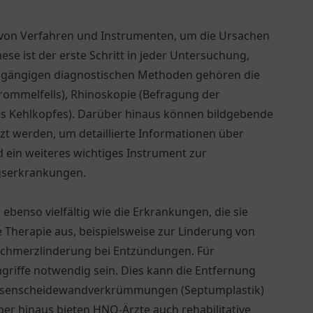
l von Verfahren und Instrumenten, um die Ursachen
e ist der erste Schritt in jeder Untersuchung,
n gängigen diagnostischen Methoden gehören die
ommelfells), Rhinoskopie (Befragung der
s Kehlkopfes). Darüber hinaus können bildgebende
zt werden, um detaillierte Informationen über
d ein weiteres wichtiges Instrument zur
egserkrankungen.
ebenso vielfältig wie die Erkrankungen, die sie
e Therapie aus, beispielsweise zur Linderung von
 Schmerzlinderung bei Entzündungen. Für
riffe notwendig sein. Dies kann die Entfernung
 Nasenscheidewandverkrümmungen (Septumplastik)
 hinaus bieten HNO-Ärzte auch rehabilitative