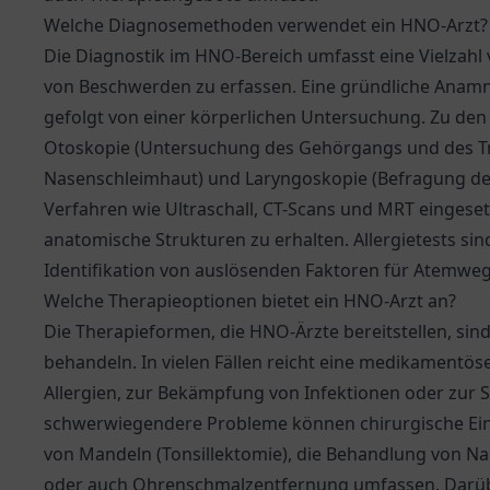
Welche Diagnosemethoden verwendet ein HNO-Arzt?
Die Diagnostik im HNO-Bereich umfasst eine Vielzah
von Beschwerden zu erfassen. Eine gründliche Anamnes
gefolgt von einer körperlichen Untersuchung. Zu de
Otoskopie (Untersuchung des Gehörgangs und des Tr
Nasenschleimhaut) und Laryngoskopie (Befragung de
Verfahren wie Ultraschall, CT-Scans und MRT eingeset
anatomische Strukturen zu erhalten. Allergietests sin
Identifikation von auslösenden Faktoren für Atemw
Welche Therapieoptionen bietet ein HNO-Arzt an?
Die Therapieformen, die HNO-Ärzte bereitstellen, sind 
behandeln. In vielen Fällen reicht eine medikamentös
Allergien, zur Bekämpfung von Infektionen oder zur
schwerwiegendere Probleme können chirurgische Eing
von Mandeln (Tonsillektomie), die Behandlung von
oder auch Ohrenschmalzentfernung umfassen. Darüber