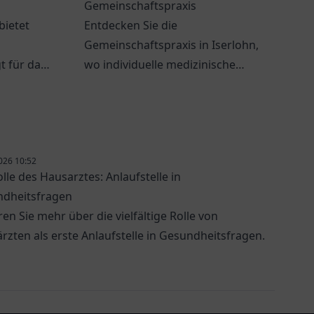
Gemeinschaftspraxis
bietet
Entdecken Sie die
Gemeinschaftspraxis in Iserlohn,
t für das
wo individuelle medizinische
iner
Betreuung und ein freundliches
.
Team auf Sie warten.
026 10:52
olle des Hausarztes: Anlaufstelle in
dheitsfragen
ren Sie mehr über die vielfältige Rolle von
rzten als erste Anlaufstelle in Gesundheitsfragen.