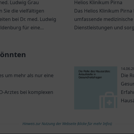
 med. Ludwig Grau
Helios Klinikum Pirna
 Sie die vielfältigen
Das Helios Klinikum Pirna 
iten bei Dr. med. Ludwig
umfassende medizinische
ldenburg für eine
Dienstleistungen und sorg
che
Wohl seiner Patienten in e
itsversorgung.
angenehmen Atmosphäre
 könnten
14.06.2
s um mehr als nur eine
Die R
Gesun
NO-Arztes bei komplexen
Erfah
Hausä
Hinweis zur Nutzung der Webseite (klicke für mehr Infos)