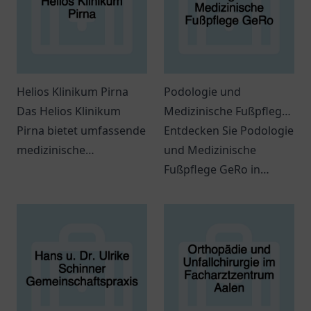
Helios Klinikum Pirna
Podologie und
Das Helios Klinikum
Medizinische Fußpflege
Pirna bietet umfassende
GeRo
Entdecken Sie Podologie
medizinische
und Medizinische
Dienstleistungen und
Fußpflege GeRo in
sorgt für das Wohl
Rhauderfehn.
seiner Patienten in einer
Professionelle Fußpflege
angenehmen
für Ihre Gesundheit.
Atmosphäre.