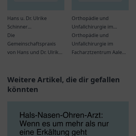
Hans u. Dr. Ulrike
Orthopädie und
Schinner
Unfallchirurgie im
Gemeinschaftspraxis
Die
Facharztzentrum Aalen
Orthopädie und
Gemeinschaftspraxis
Unfallchirurgie im
von Hans und Dr. Ulrike
Facharztzentrum Aalen -
Schinner in Bayreuth
umfassende
bietet umfassende
medizinische
zahnmedizinische
Weitere Artikel, die dir gefallen
Versorgung für Ihre
Dienstleistungen für die
Gesundheit.
könnten
ganze Familie.