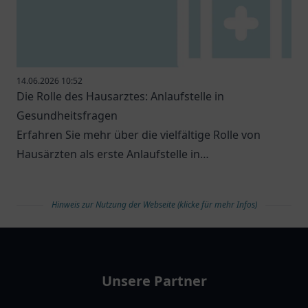
14.06.2026 10:52
Die Rolle des Hausarztes: Anlaufstelle in
Gesundheitsfragen
Erfahren Sie mehr über die vielfältige Rolle von
Hausärzten als erste Anlaufstelle in
Gesundheitsfragen.
Hinweis zur Nutzung der Webseite (klicke für mehr Infos)
arztlist
Unsere Partner