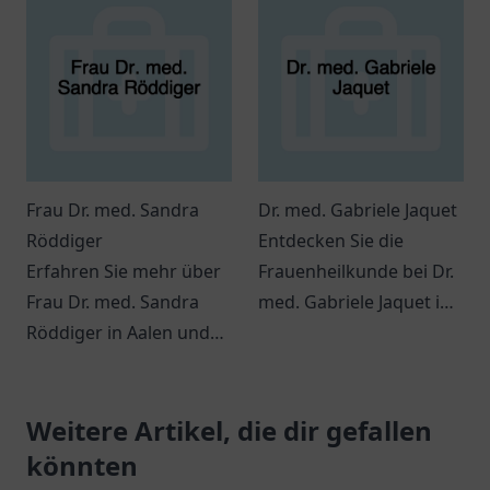
genießen Sie
Atmosphäre.
persönliche Betreuung.
Frau Dr. med. Sandra
Dr. med. Gabriele Jaquet
Röddiger
Entdecken Sie die
Erfahren Sie mehr über
Frauenheilkunde bei Dr.
Frau Dr. med. Sandra
med. Gabriele Jaquet in
Röddiger in Aalen und
Much – eine einladende
die vielfältigen
Praxis für Ihre
Möglichkeiten der
gesundheitlichen
Strahlentherapie in ihrer
Weitere Artikel, die dir gefallen
Belange.
Praxis.
könnten