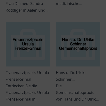
Frau Dr. med. Sandra
medizinische
Röddiger in Aalen und
Dienstleistungen und
die vielfältigen
sorgt für das Wohl
Möglichkeiten der
seiner Patienten in einer
Strahlentherapie in ihrer
angenehmen
Praxis.
Atmosphäre.
Frauenarztpraxis Ursula
Hans u. Dr. Ulrike
Frenzel-Srimal
Schinner
Entdecken Sie die
Gemeinschaftspraxis
Die
Frauenarztpraxis Ursula
Gemeinschaftspraxis
Frenzel-Srimal in
von Hans und Dr. Ulrike
Germering für
Schinner in Bayreuth