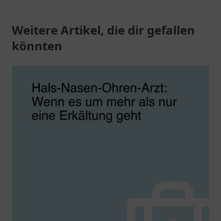
umfassende Betreuung
bietet umfassende
in der
Weitere Artikel, die dir gefallen
zahnmedizinische
Frauengesundheit.
Dienstleistungen für die
könnten
ganze Familie.