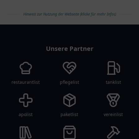
Gesundheitsfragen.
Hinweis zur Nutzung der Webseite (klicke für mehr Infos)
arztlist
Unsere Partner
restaurantlist
pflegelist
tanklist
apolist
paketlist
vereinlist