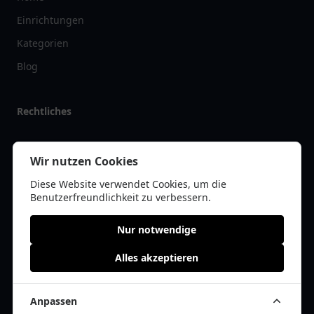
Einrichtungen
Kategorien
Blog
Rechtliches
Impressum
Wir nutzen Cookies
Datenschutz
Diese Website verwendet Cookies, um die
Kontakt
Benutzerfreundlichkeit zu verbessern.
Nur notwendige
Alles akzeptieren
© 2026 arztlist.de | Alle Rechte vorbehalten | * =
Affiliate-Links /
Werbe-Links
Anpassen
Cookie Einwilligung anpassen