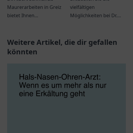
Maurerarbeiten in Greiz
vielfältigen
bietet Ihnen
Möglichkeiten bei Dr.
professionellen Service
med. Ludwig Grau in
für Bauprojekte,
Oldenburg für eine
Renovierungen und
Weitere Artikel, die dir gefallen
persönliche
Sanierungen.
Gesundheitsversorgung.
könnten