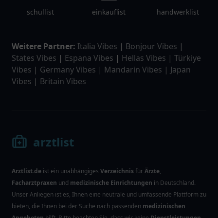
schullist
einkauflist
handwerklist
Weitere Partner:
Italia Vibes
|
Bonjour Vibes
|
States Vibes
|
Espana Vibes
|
Hellas Vibes
|
Türkiye
Vibes
|
Germany Vibes
|
Mandarin Vibes
|
Japan
Vibes
|
Britain Vibes
arztlist
Arztlist.de
ist ein unabhängiges
Verzeichnis
für
Ärzte
,
Facharztpraxen
und
medizinische Einrichtungen
in Deutschland.
Unser Anliegen ist es, Ihnen eine neutrale und umfassende Plattform zu
bieten, die Ihnen bei der Suche nach passenden
medizinischen
Angeboten
hilft. Bitte beachten Sie, dass wir keine
Dienstleistungen
,