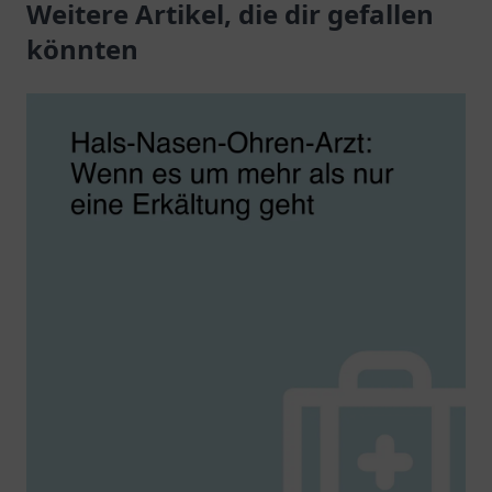
Gesundheitsdienstleistungen
Weitere Artikel, die dir gefallen
Atmosphäre.
und präventive
könnten
Maßnahmen.