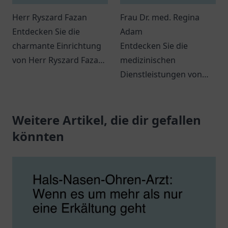
Herr Ryszard Fazan
Frau Dr. med. Regina
Entdecken Sie die
Adam
charmante Einrichtung
Entdecken Sie die
von Herr Ryszard Fazan
medizinischen
in Wipperfürth, wo eine
Dienstleistungen von
einladende Atmosphäre
Frau Dr. med. Regina
und individuelle
Adam in Kassel und
Angebote auf Sie warten
Weitere Artikel, die dir gefallen
genießen Sie
könnten.
persönliche Betreuung.
könnten