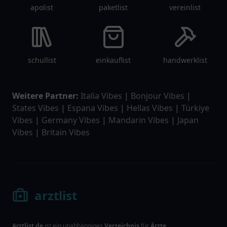
apolist
paketlist
vereinlist
schullist
einkauflist
handwerklist
Weitere Partner:
Italia Vibes
|
Bonjour Vibes
|
States Vibes
|
Espana Vibes
|
Hellas Vibes
|
Türkiye
Vibes
|
Germany Vibes
|
Mandarin Vibes
|
Japan
Vibes
|
Britain Vibes
arztlist
Arztlist.de
ist ein unabhängiges
Verzeichnis
für
Ärzte
,