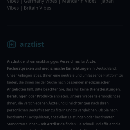
Vibes
|
Germany Vibes
|
Mandarin Vibes
|
Japan
Vibes
|
Britain Vibes
arztlist
Arztlist.de
ist ein unabhängiges
Verzeichnis
für
Ärzte
,
Facharztpraxen
und
medizinische Einrichtungen
in Deutschland.
Unser Anliegen ist es, Ihnen eine neutrale und umfassende Plattform zu
bieten, die Ihnen bei der Suche nach passenden
medizinischen
Angeboten
hilft. Bitte beachten Sie, dass wir keine
Dienstleistungen
,
Beratungen
oder
Produkte
anbieten. Unsere Webseite ermöglicht es
Ihnen, die verschiedenen
Ärzte
und
Einrichtungen
nach Ihren
persönlichen Bedürfnissen zu filtern und zu vergleichen. Ob Sie nach
bestimmten Fachgebieten, speziellen Leistungen oder bestimmten
Standorten suchen – mit
Arztlist.de
finden Sie schnell und effizient die