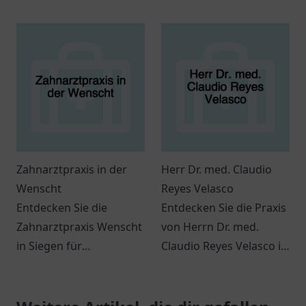
Praxis für Ihre
Harz - ein Ort für
gesundheitlichen
Genuss und besondere
Belange.
Produkte.
Zahnarztpraxis in der
Herr Dr. med. Claudio
Wenscht
Reyes Velasco
Entdecken Sie die
Entdecken Sie die Praxis
Zahnarztpraxis Wenscht
von Herrn Dr. med.
in Siegen für
Claudio Reyes Velasco in
professionelle
Ratingen für individuelle
Zahnmedizin und
Gesundheitsversorgung.
individuelle Betreuung –