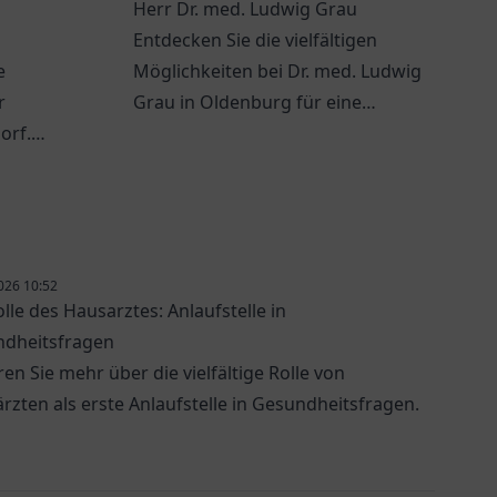
Herr Dr. med. Ludwig Grau
Entdecken Sie die vielfältigen
- und
e
Möglichkeiten bei Dr. med. Ludwig
ie |
r
Grau in Oldenburg für eine
orf
orf.
persönliche
 in
Gesundheitsversorgung.
urgie.
026 10:52
olle des Hausarztes: Anlaufstelle in
dheitsfragen
ren Sie mehr über die vielfältige Rolle von
rzten als erste Anlaufstelle in Gesundheitsfragen.