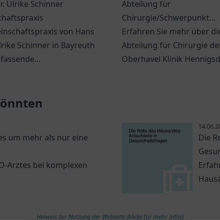
r. Ulrike Schinner
Abteilung für
haftspraxis
Chirurgie/Schwerpunkt
inschaftspraxis von Hans
Orthopädie, Unfall-, Hand
Erfahren Sie mehr über di
lrike Schinner in Bayreuth
Wiederherstellungschirurg
Abteilung für Chirurgie de
mfassende
Oberhavel Klinik Hennigsd
Oberhavel Klinik Hennigsd
zinische Dienstleistungen
Professionelle Behandlung
anze Familie.
Orthopädie und Unfallchir
 könnten
14.06.2
s um mehr als nur eine
Die R
Gesun
NO-Arztes bei komplexen
Erfah
Hausä
Hinweis zur Nutzung der Webseite (klicke für mehr Infos)