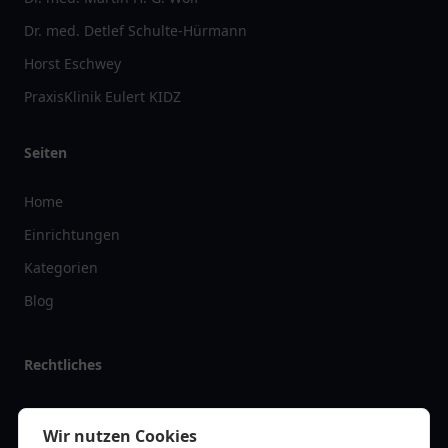
Dr. med. Detlef Schulte-Hürmann
Horst Eschwey
PraxisKlinik Eulert KIDZ
Seiten
Home
Einrichtungen
Kategorien
Blog
Rechtliches
Impressum
Wir nutzen Cookies
Datenschutz