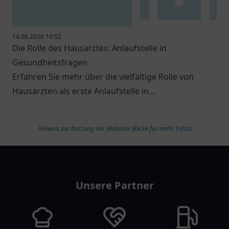
14.06.2026 10:52
Die Rolle des Hausarztes: Anlaufstelle in
Gesundheitsfragen
Erfahren Sie mehr über die vielfältige Rolle von
Hausärzten als erste Anlaufstelle in
Gesundheitsfragen.
Hinweis zur Nutzung der Webseite (klicke für mehr Infos)
arztlist
Unsere Partner