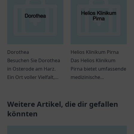
zahnmedizinische
mit persönlichem
Leistungen bietet.
Ansatz.
Dorothea
Helios Klinikum Pirna
Besuchen Sie Dorothea
Das Helios Klinikum
in Osterode am Harz.
Pirna bietet umfassende
Ein Ort voller Vielfalt,
medizinische
der zahlreiche
Dienstleistungen und
Möglichkeiten zur
sorgt für das Wohl
Entdeckung bietet.
Weitere Artikel, die dir gefallen
seiner Patienten in einer
angenehmen
könnten
Atmosphäre.