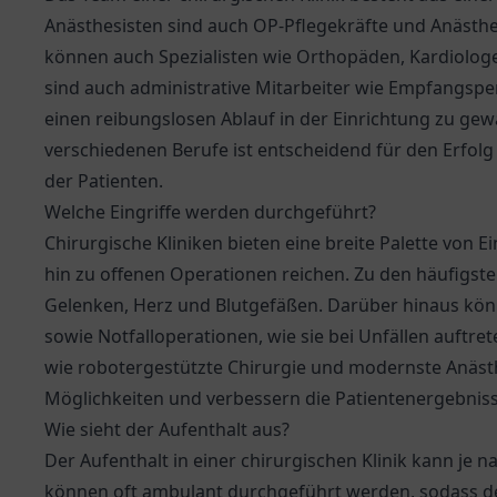
Anästhesisten sind auch OP-Pflegekräfte und Anästhes
können auch Spezialisten wie Orthopäden, Kardiologe
sind auch administrative Mitarbeiter wie Empfangsp
einen reibungslosen Ablauf in der Einrichtung zu ge
verschiedenen Berufe ist entscheidend für den Erfolg 
der Patienten.
Welche Eingriffe werden durchgeführt?
Chirurgische Kliniken bieten eine breite Palette von E
hin zu offenen Operationen reichen. Zu den häufigst
Gelenken, Herz und Blutgefäßen. Darüber hinaus könn
sowie Notfalloperationen, wie sie bei Unfällen auftr
wie robotergestützte Chirurgie und modernste Anästh
Möglichkeiten und verbessern die Patientenergebniss
Wie sieht der Aufenthalt aus?
Der Aufenthalt in einer chirurgischen Klinik kann je nac
können oft ambulant durchgeführt werden, sodass d