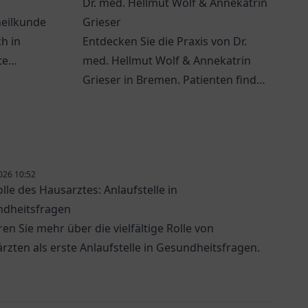
Dr. med. Hellmut Wolf & Annekatrin
heilkunde
Grieser
ch in
Entdecken Sie die Praxis von Dr.
te
med. Hellmut Wolf & Annekatrin
ein
Grieser in Bremen. Patienten finden
erwarten
hier individuelle medizinische
Betreuung.
026 10:52
olle des Hausarztes: Anlaufstelle in
dheitsfragen
ren Sie mehr über die vielfältige Rolle von
rzten als erste Anlaufstelle in Gesundheitsfragen.