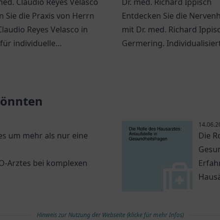
med. Claudio Reyes Velasco
Dr. med. Richard Ippisch
 Sie die Praxis von Herrn
Entdecken Sie die Nerven
Claudio Reyes Velasco in
mit Dr. med. Richard Ippis
für individuelle
Germering. Individualisier
itsversorgung.
Behandlungsansätze und 
vertrauensvolles Umfeld 
Sie.
 könnten
14.06.2
s um mehr als nur eine
Die R
Gesun
NO-Arztes bei komplexen
Erfah
Hausä
Hinweis zur Nutzung der Webseite (klicke für mehr Infos)