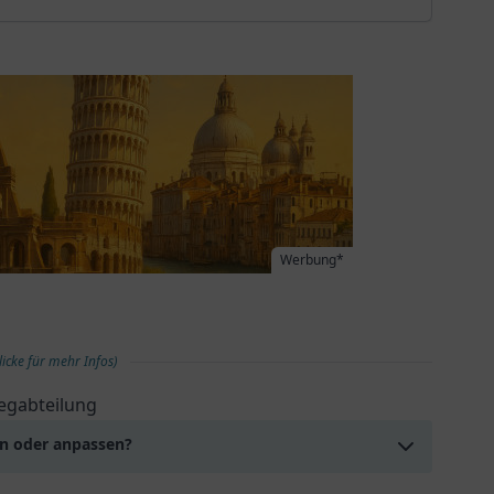
Werbung*
licke für mehr Infos)
egabteilung
en oder anpassen?