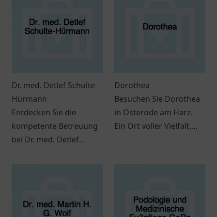
Dr. med. Detlef Schulte-
Dorothea
Hürmann
Besuchen Sie Dorothea
Entdecken Sie die
in Osterode am Harz.
kompetente Betreuung
Ein Ort voller Vielfalt,
bei Dr. med. Detlef
der zahlreiche
Schulte-Hürmann in
Möglichkeiten zur
Wiesbaden. Facharzt für
Entdeckung bietet.
venöse Erkrankungen
mit persönlichem
Ansatz.