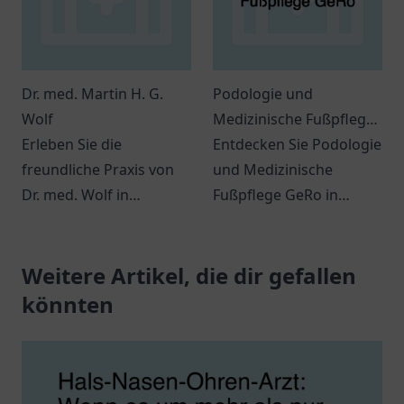
Dr. med. Martin H. G.
Podologie und
Wolf
Medizinische Fußpflege
Erleben Sie die
GeRo
Entdecken Sie Podologie
freundliche Praxis von
und Medizinische
Dr. med. Wolf in
Fußpflege GeRo in
Budenheim - Ihr
Rhauderfehn.
Wohlbefinden steht hier
Professionelle Fußpflege
im Mittelpunkt.
Weitere Artikel, die dir gefallen
für Ihre Gesundheit.
könnten