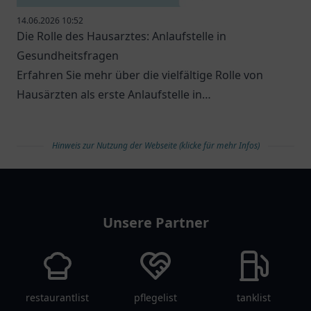
14.06.2026 10:52
Die Rolle des Hausarztes: Anlaufstelle in
Gesundheitsfragen
Erfahren Sie mehr über die vielfältige Rolle von
Hausärzten als erste Anlaufstelle in
Gesundheitsfragen.
Hinweis zur Nutzung der Webseite (klicke für mehr Infos)
arztlist
Unsere Partner
restaurantlist
pflegelist
tanklist