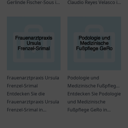
Gerlinde Fischer-Sous in
Claudio Reyes Velasco in
Much zu bieten hat.
Ratingen für individuelle
Kompetente
Gesundheitsversorgung.
medizinische Beratung
und individuelle
Betreuung warten auf
Sie.
Frauenarztpraxis Ursula
Podologie und
Frenzel-Srimal
Medizinische Fußpflege
Entdecken Sie die
GeRo
Entdecken Sie Podologie
Frauenarztpraxis Ursula
und Medizinische
Frenzel-Srimal in
Fußpflege GeRo in
Germering für
Rhauderfehn.
umfassende Betreuung
Professionelle Fußpflege