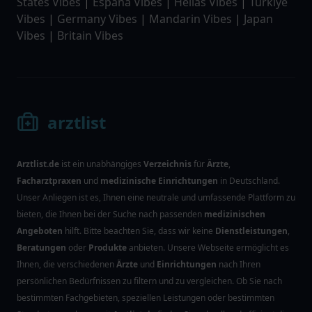
States Vibes
|
Espana Vibes
|
Hellas Vibes
|
Türkiye
Vibes
|
Germany Vibes
|
Mandarin Vibes
|
Japan
Vibes
|
Britain Vibes
arztlist
Arztlist.de
ist ein unabhängiges
Verzeichnis
für
Ärzte
,
Facharztpraxen
und
medizinische Einrichtungen
in Deutschland.
Unser Anliegen ist es, Ihnen eine neutrale und umfassende Plattform zu
bieten, die Ihnen bei der Suche nach passenden
medizinischen
Angeboten
hilft. Bitte beachten Sie, dass wir keine
Dienstleistungen
,
Beratungen
oder
Produkte
anbieten. Unsere Webseite ermöglicht es
Ihnen, die verschiedenen
Ärzte
und
Einrichtungen
nach Ihren
persönlichen Bedürfnissen zu filtern und zu vergleichen. Ob Sie nach
bestimmten Fachgebieten, speziellen Leistungen oder bestimmten