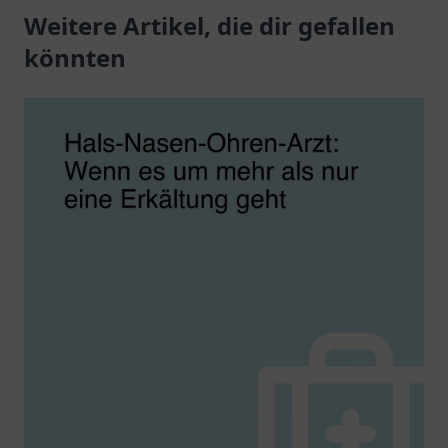
in der
Weitere Artikel, die dir gefallen
für Ihre Gesundheit.
Frauengesundheit.
könnten