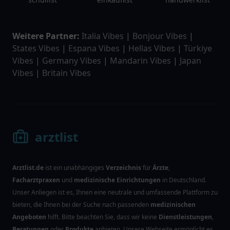
Weitere Partner:
Italia Vibes
|
Bonjour Vibes
|
States Vibes
|
Espana Vibes
|
Hellas Vibes
|
Türkiye
Vibes
|
Germany Vibes
|
Mandarin Vibes
|
Japan
Vibes
|
Britain Vibes
arztlist
Arztlist.de
ist ein unabhängiges
Verzeichnis
für
Ärzte
,
Facharztpraxen
und
medizinische Einrichtungen
in Deutschland.
Unser Anliegen ist es, Ihnen eine neutrale und umfassende Plattform zu
bieten, die Ihnen bei der Suche nach passenden
medizinischen
Angeboten
hilft. Bitte beachten Sie, dass wir keine
Dienstleistungen
,
Beratungen
oder
Produkte
anbieten. Unsere Webseite ermöglicht es