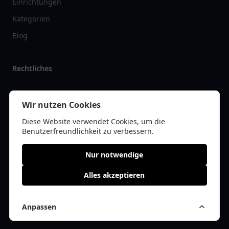
Einrichtungen
Kategorien
Blog
Rechtliches
Impressum
Wir nutzen Cookies
Datenschutz
Diese Website verwendet Cookies, um die
Kontakt
Benutzerfreundlichkeit zu verbessern.
Nur notwendige
Alles akzeptieren
© 2026 arztlist.de | Alle Rechte vorbehalten | * =
Affiliate-Links /
Werbe-Links
Anpassen
Cookie Einwilligung anpassen