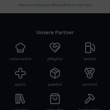
Hinweis zur Nutzung der Webseite (klicke für mehr Infos)
arztlist
Unsere Partner
restaurantlist
pflegelist
tanklist
apolist
paketlist
vereinlist
schullist
einkauflist
handwerklist