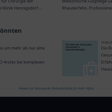
stellungschirurgie |
 für Chirurgie der
Medizinische Fußpflege G
 Klinik Hennigsdorf
 Klinik Hennigsdorf.
Rhauderfehn. Professionel
nelle Behandlung in
Fußpflege für Ihre Gesund
e und Unfallchirurgie.
 könnten
14.06.2
s um mehr als nur eine
Die R
Gesun
NO-Arztes bei komplexen
Erfah
Hausä
Hinweis zur Nutzung der Webseite (klicke für mehr Infos)