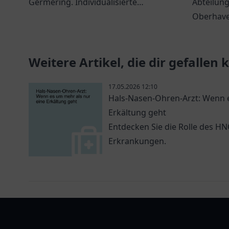
Germering. Individualisierte
Wiederher
Abteilung
Behandlungsansätze und ein
Oberhavel
Oberhavel
vertrauensvolles Umfeld erwarten
Professio
Sie.
Orthopädi
Weitere Artikel, die dir gefallen
17.05.2026 12:10
Hals-Nasen-Ohren-Arzt: Wenn e
Erkältung geht
Entdecken Sie die Rolle des H
Erkrankungen.
arztlist