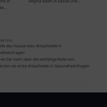
eRo in
Regina Adam in Kassel und
le
genießen Sie persönliche
heit.
Betreuung.
026 10:52
olle des Hausarztes: Anlaufstelle in
dheitsfragen
ren Sie mehr über die vielfältige Rolle von
rzten als erste Anlaufstelle in Gesundheitsfragen.