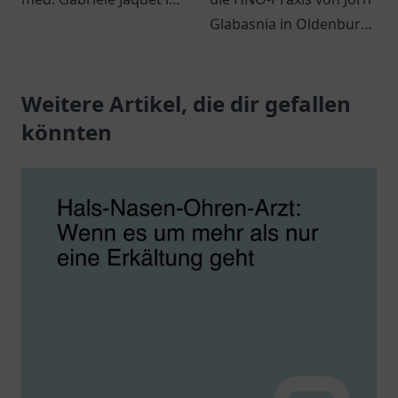
Much – eine einladende
Glabasnia in Oldenburg
Praxis für Ihre
und welche Leistungen
gesundheitlichen
dort angeboten werden
Belange.
Weitere Artikel, die dir gefallen
können.
könnten