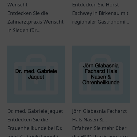
Wenscht
Entdecken Sie Horst
Entdecken Sie die
Eschwey in Birkenau mit
Zahnarztpraxis Wenscht
regionaler Gastronomie
in Siegen für
und individueller
professionelle
Betreuung für ein
Zahnmedizin und
einzigartiges
individuelle Betreuung –
Einkaufserlebnis.
Ihr Lächeln ist uns
wichtig!
Dr. med. Gabriele Jaquet
Jörn Glabasnia Facharzt
Entdecken Sie die
Hals Nasen &
Frauenheilkunde bei Dr.
Ohrenheilkunde
Erfahren Sie mehr über
med. Gabriele Jaquet in
die HNO-Praxis von Jörn