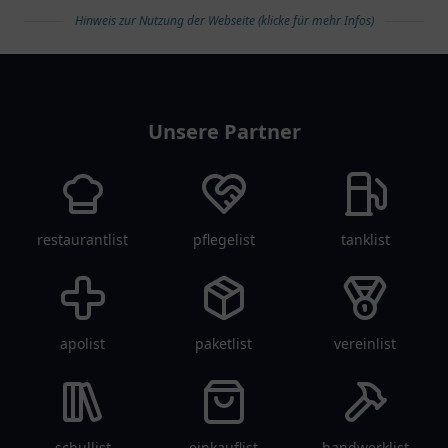
Hinweis zur Nutzung der Webseite (klicke für mehr Infos)
arztlist
Unsere Partner
restaurantlist
pflegelist
tanklist
apolist
paketlist
vereinlist
schullist
einkauflist
handwerklist