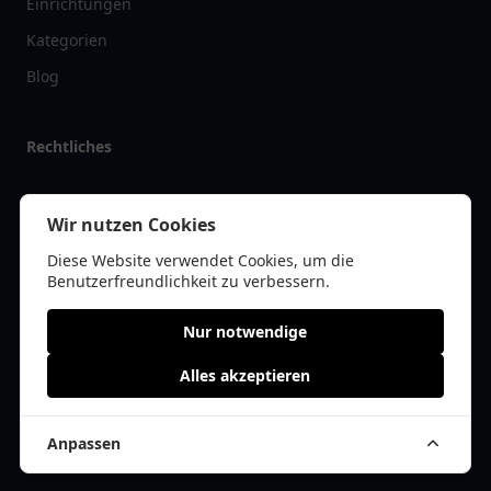
Einrichtungen
Kategorien
Blog
Rechtliches
Impressum
Wir nutzen Cookies
Datenschutz
Diese Website verwendet Cookies, um die
Kontakt
Benutzerfreundlichkeit zu verbessern.
Nur notwendige
Alles akzeptieren
© 2026 arztlist.de | Alle Rechte vorbehalten | * =
Affiliate-Links /
Werbe-Links
Anpassen
Cookie Einwilligung anpassen