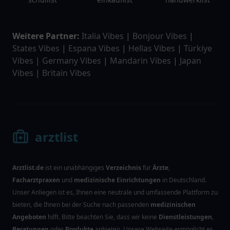
Weitere Partner:
Italia Vibes
|
Bonjour Vibes
|
States Vibes
|
Espana Vibes
|
Hellas Vibes
|
Türkiye
Vibes
|
Germany Vibes
|
Mandarin Vibes
|
Japan
Vibes
|
Britain Vibes
arztlist
Arztlist.de
ist ein unabhängiges
Verzeichnis
für
Ärzte
,
Facharztpraxen
und
medizinische Einrichtungen
in Deutschland.
Unser Anliegen ist es, Ihnen eine neutrale und umfassende Plattform zu
bieten, die Ihnen bei der Suche nach passenden
medizinischen
Angeboten
hilft. Bitte beachten Sie, dass wir keine
Dienstleistungen
,
Beratungen
oder
Produkte
anbieten. Unsere Webseite ermöglicht es