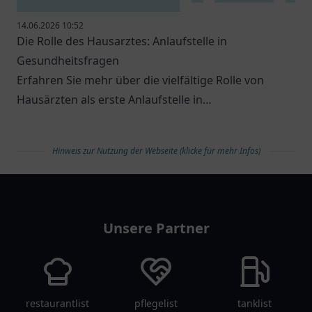
14.06.2026 10:52
Die Rolle des Hausarztes: Anlaufstelle in
Gesundheitsfragen
Erfahren Sie mehr über die vielfältige Rolle von
Hausärzten als erste Anlaufstelle in
Gesundheitsfragen.
Hinweis zur Nutzung der Webseite (klicke für mehr Infos)
arztlist
Unsere Partner
restaurantlist
pflegelist
tanklist