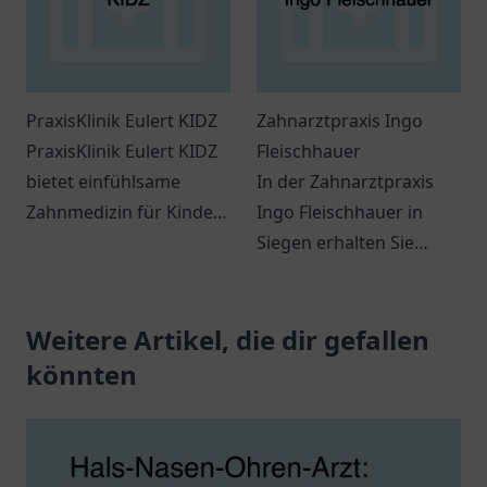
PraxisKlinik Eulert KIDZ
Zahnarztpraxis Ingo
PraxisKlinik Eulert KIDZ
Fleischhauer
bietet einfühlsame
In der Zahnarztpraxis
Zahnmedizin für Kinder
Ingo Fleischhauer in
in Bayreuth. Vertrauen
Siegen erhalten Sie
Sie auf unsere Expertise
umfassende
für gesunde Zähne.
zahnmedizinische
Weitere Artikel, die dir gefallen
Leistungen in
freundlicher
könnten
Atmosphäre.