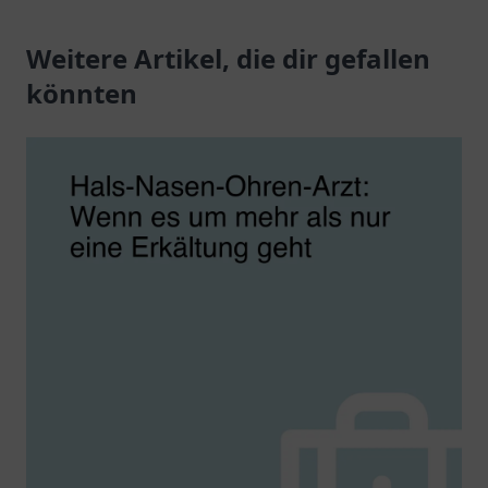
Behandlungen und
Gesundheitsversorgung.
kompetente Beratung
Weitere Artikel, die dir gefallen
für Ihre Gesundheit.
könnten