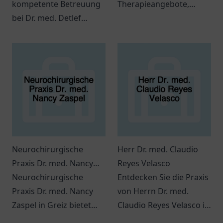
kompetente Betreuung
Therapieangebote,
bei Dr. med. Detlef
Gruppenaktivitäten und
Schulte-Hürmann in
moderne
Wiesbaden. Facharzt für
Fitnessmöglichkeiten für
venöse Erkrankungen
alle Altersgruppen.
mit persönlichem
Ansatz.
Neurochirurgische
Herr Dr. med. Claudio
Praxis Dr. med. Nancy
Reyes Velasco
Zaspel
Neurochirurgische
Entdecken Sie die Praxis
Praxis Dr. med. Nancy
von Herrn Dr. med.
Zaspel in Greiz bietet
Claudio Reyes Velasco in
individuelle
Ratingen für individuelle