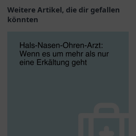
genießen Sie
Weitere Artikel, die dir gefallen
in der
persönliche Betreuung.
Frauengesundheit.
könnten