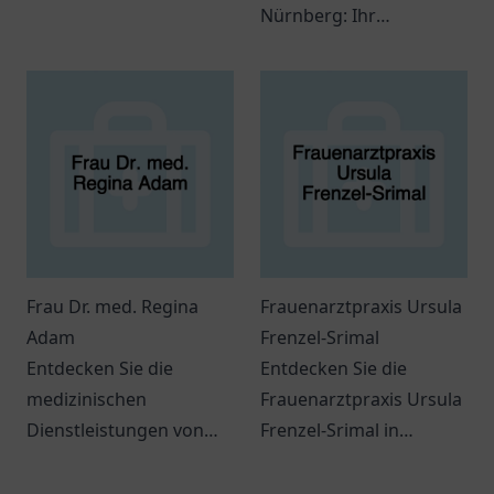
Much – eine einladende
Nürnberg: Ihr
Praxis für Ihre
Ansprechpartner für
gesundheitlichen
individuelle
Belange.
Gesundheitsdienstleistung
und präventive
Maßnahmen.
Frau Dr. med. Regina
Frauenarztpraxis Ursula
Adam
Frenzel-Srimal
Entdecken Sie die
Entdecken Sie die
medizinischen
Frauenarztpraxis Ursula
Dienstleistungen von
Frenzel-Srimal in
Frau Dr. med. Regina
Germering für
Adam in Kassel und
umfassende Betreuung