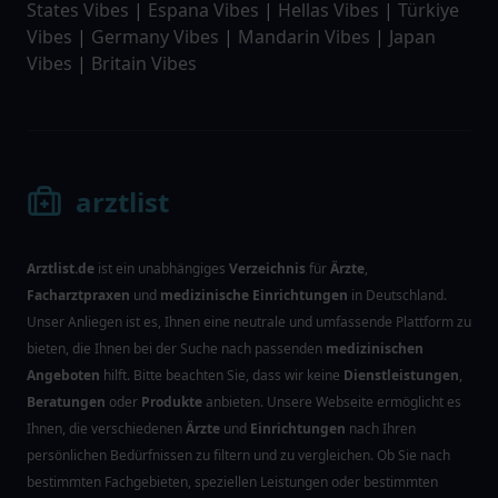
States Vibes
|
Espana Vibes
|
Hellas Vibes
|
Türkiye
Vibes
|
Germany Vibes
|
Mandarin Vibes
|
Japan
Vibes
|
Britain Vibes
arztlist
Arztlist.de
ist ein unabhängiges
Verzeichnis
für
Ärzte
,
Facharztpraxen
und
medizinische Einrichtungen
in Deutschland.
Unser Anliegen ist es, Ihnen eine neutrale und umfassende Plattform zu
bieten, die Ihnen bei der Suche nach passenden
medizinischen
Angeboten
hilft. Bitte beachten Sie, dass wir keine
Dienstleistungen
,
Beratungen
oder
Produkte
anbieten. Unsere Webseite ermöglicht es
Ihnen, die verschiedenen
Ärzte
und
Einrichtungen
nach Ihren
persönlichen Bedürfnissen zu filtern und zu vergleichen. Ob Sie nach
bestimmten Fachgebieten, speziellen Leistungen oder bestimmten