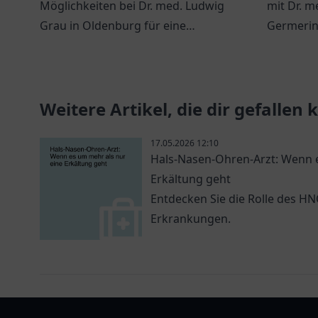
Möglichkeiten bei Dr. med. Ludwig
mit Dr. m
Grau in Oldenburg für eine
Germering
persönliche
Behandlu
Gesundheitsversorgung.
vertraue
Sie.
Weitere Artikel, die dir gefallen
17.05.2026 12:10
Hals-Nasen-Ohren-Arzt: Wenn e
Erkältung geht
Entdecken Sie die Rolle des H
Erkrankungen.
arztlist