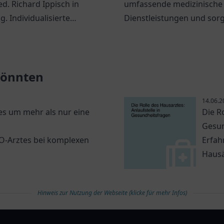
ed. Richard Ippisch in
umfassende medizinische
. Individualisierte
Dienstleistungen und sorg
ngsansätze und ein
Wohl seiner Patienten in e
nsvolles Umfeld erwarten
angenehmen Atmosphäre
 könnten
14.06.2
s um mehr als nur eine
Die R
Gesun
NO-Arztes bei komplexen
Erfah
Hausä
Hinweis zur Nutzung der Webseite (klicke für mehr Infos)