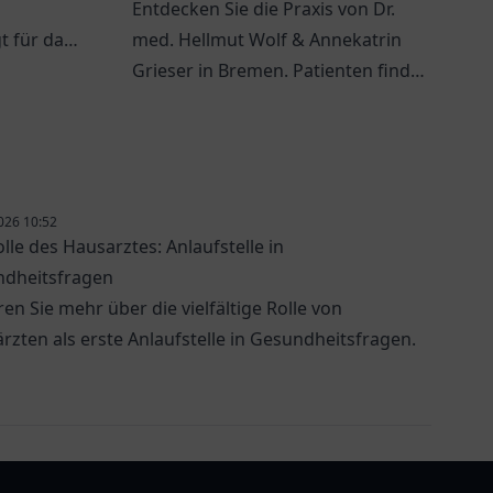
Entdecken Sie die Praxis von Dr.
t für das
med. Hellmut Wolf & Annekatrin
iner
Grieser in Bremen. Patienten finden
.
hier individuelle medizinische
Betreuung.
026 10:52
olle des Hausarztes: Anlaufstelle in
dheitsfragen
ren Sie mehr über die vielfältige Rolle von
rzten als erste Anlaufstelle in Gesundheitsfragen.