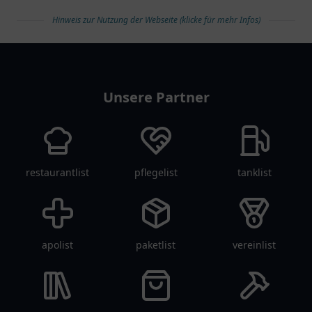
Hinweis zur Nutzung der Webseite (klicke für mehr Infos)
arztlist
Unsere Partner
restaurantlist
pflegelist
tanklist
apolist
paketlist
vereinlist