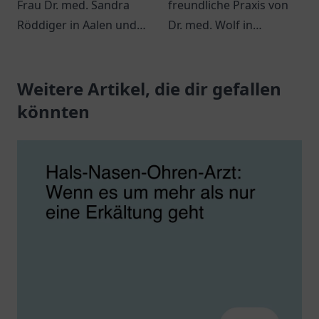
Frau Dr. med. Sandra
freundliche Praxis von
Röddiger in Aalen und
Dr. med. Wolf in
die vielfältigen
Budenheim - Ihr
Möglichkeiten der
Wohlbefinden steht hier
Strahlentherapie in ihrer
Weitere Artikel, die dir gefallen
im Mittelpunkt.
Praxis.
könnten