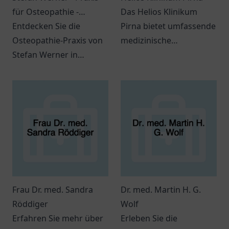
für Osteopathie -
Das Helios Klinikum
ganzheitlicher Ansatz
Entdecken Sie die
Pirna bietet umfassende
zur Schmerzbehandlung
Osteopathie-Praxis von
medizinische
Stefan Werner in
Dienstleistungen und
Wipperfürth für eine
sorgt für das Wohl
ganzheitliche
seiner Patienten in einer
Schmerzbehandlung
angenehmen
und Unterstützung
Atmosphäre.
Ihres Wohlbefindens.
Frau Dr. med. Sandra
Dr. med. Martin H. G.
Röddiger
Wolf
Erfahren Sie mehr über
Erleben Sie die