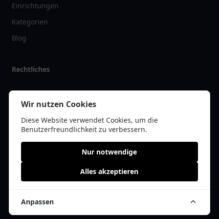
Einrichtungen
Kategorien
Blog
Rechtliches
Impressum
Wir nutzen Cookies
Datenschutz
Diese Website verwendet Cookies, um die
Kontakt
Benutzerfreundlichkeit zu verbessern.
Nur notwendige
Alles akzeptieren
© 2026 arztlist.de | Alle Rechte vorbehalten | * =
Affiliate-Links /
Werbe-Links
Anpassen
Cookie Einwilligung anpassen