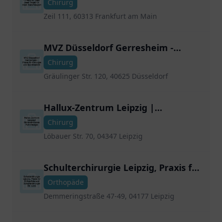
Chirurg
Neupert
Zeil 111, 60313 Frankfurt am Main
MVZ Düsseldorf Gerresheim -
Praxis für Chirurgie und
Chirurg
Sportmedizin
Gräulinger Str. 120, 40625 Düsseldorf
Hallux-Zentrum Leipzig |
Minimalinvasive Fußchirurgie
Chirurg
Löbauer Str. 70, 04347 Leipzig
Schulterchirurgie Leipzig, Praxis für
Orthopädie und Schulterchirurgie
Orthopäde
Dr. Loos
Demmeringstraße 47-49, 04177 Leipzig