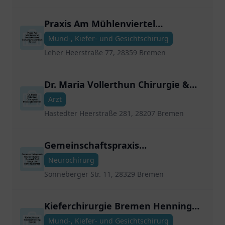
Praxis Am Mühlenviertel
Medizinisches
Mund-, Kiefer- und Gesichtschirurg
Versorgungszentrum GmbH
Leher Heerstraße 77, 28359 Bremen
Dr. Maria Vollerthun Chirurgie &
Proktolgie Bremen
Arzt
Hastedter Heerstraße 281, 28207 Bremen
Gemeinschaftspraxis
Neurochirurgie - Dr. med. Ralf
Neurochirurg
Laege und Henning Cordes
Sonneberger Str. 11, 28329 Bremen
Kieferchirurgie Bremen Henning
Elsholz
Mund-, Kiefer- und Gesichtschirurg