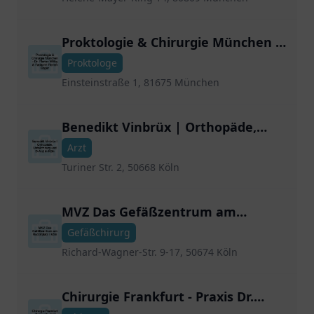
Proktologie & Chirurgie München -
Dr. Florian Wittig & Facharzt Florian
Proktologe
Bayer
Einsteinstraße 1, 81675 München
Benedikt Vinbrüx | Orthopäde,
Unfallchirurg und D-Arzt in Köln
Arzt
Turiner Str. 2, 50668 Köln
MVZ Das Gefäßzentrum am
Rudolfplatz I Köln
Gefäßchirurg
Richard-Wagner-Str. 9-17, 50674 Köln
Chirurgie Frankfurt - Praxis Dr.
med. Josef Degel/ Dr. med. Gero