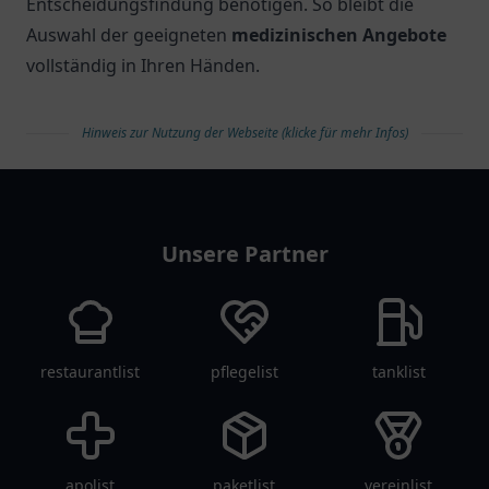
Entscheidungsfindung benötigen. So bleibt die
Auswahl der geeigneten
medizinischen Angebote
vollständig in Ihren Händen.
Hinweis zur Nutzung der Webseite (klicke für mehr Infos)
arztlist
Unsere Partner
restaurantlist
pflegelist
tanklist
apolist
paketlist
vereinlist