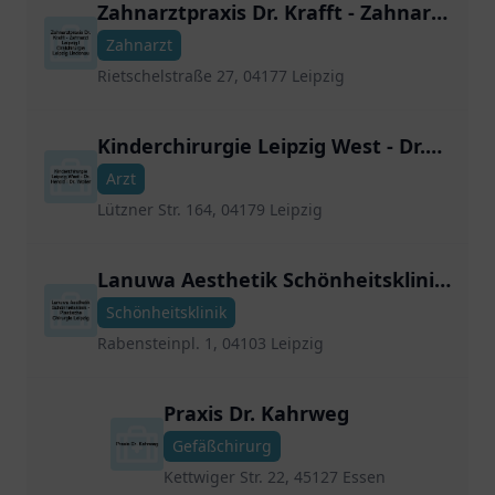
Zahnarztpraxis Dr. Krafft - Zahnarzt
Leipzig | Oralchirurgie Leipzig
Zahnarzt
Lindenau
Rietschelstraße 27, 04177 Leipzig
Kinderchirurgie Leipzig West - Dr.
Herold | Dr. Woller
Arzt
Lützner Str. 164, 04179 Leipzig
Lanuwa Aesthetik Schönheitsklinik
- Plastische Chirurgie Leipzig
Schönheitsklinik
Rabensteinpl. 1, 04103 Leipzig
Praxis Dr. Kahrweg
Gefäßchirurg
Kettwiger Str. 22, 45127 Essen