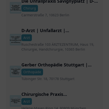
Die Unfallpraxis Savignyplatz | D-
Arzt, Orthopädie & Chirurgie in
Chirurg
Berlin-Charlottenburg
Carmerstraße 7, 10623 Berlin
D-Arzt | Unfallarzt |
Durchgangsarzt der
Arzt
Berufsgenossenschaften in Berlin-
Ruschestraße 103 ÄRZTEZENTRUM, Haus 19,
Lichtenberg
Chirurgie, Handchirurgie, 10365 Berlin
Gerber Orthopädie Stuttgart |
Unfallarzt | Durchgangsarzt |
Orthopäde
Unfallchirurg
Tübinger Str. 18, 70178 Stuttgart
Chirurgische Praxis
Olympiazentrum München Dr.
Arzt
Bernd Wörner
Helene-Mayer-Ring 14, 80809 München