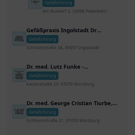
Gefäßchirurg
Am Busdorf 2, 33098 Paderborn
Gefäßpraxis Ingolstadt Dr
Brandenberg u. Wirtz-Vormittag
Gefäßchirurg
Schlüterstraße 3A, 85057 Ingolstadt
Dr. med. Lutz Funke -
Venenzentrum Würzburg,
Gefäßchirurg
Gefäßchirugie, Phlebologie
Kaiserstraße 23, 97070 Würzburg
Dr. med. George Cristian Tiurbe,
Facharzt für Gefäßchirurgie
Gefäßchirurg
Eichhornstraße 21, 97070 Würzburg