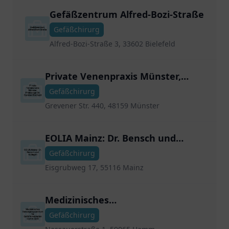
Gefäßzentrum Alfred-Bozi-Straße
Gefäßchirurg
Alfred-Bozi-Straße 3, 33602 Bielefeld
Private Venenpraxis Münster,
Phlebologe Dr. Carsten Borchard
Gefäßchirurg
Grevener Str. 440, 48159 Münster
EOLIA Mainz: Dr. Bensch und
Kollegen
Gefäßchirurg
Eisgrubweg 17, 55116 Mainz
Medizinisches
Versorgungszentrum für
Gefäßchirurg
Gefäßkrankheiten Hamm GbR