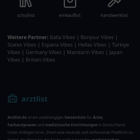
schullist
einkauflist
handwerklist
Weitere Partner:
Italia Vibes
|
Bonjour Vibes
|
States Vibes
|
Espana Vibes
|
Hellas Vibes
|
Türkiye
Vibes
|
Germany Vibes
|
Mandarin Vibes
|
Japan
Vibes
|
Britain Vibes
arztlist
Arztlist.de
ist ein unabhängiges
Verzeichnis
für
Ärzte
,
Facharztpraxen
und
medizinische Einrichtungen
in Deutschland.
Unser Anliegen ist es, Ihnen eine neutrale und umfassende Plattform zu
bieten, die Ihnen bei der Suche nach passenden
medizinischen