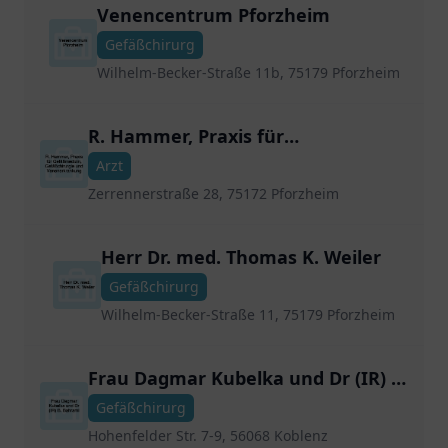
Venencentrum Pforzheim
Gefäßchirurg
Wilhelm-Becker-Straße 11b, 75179 Pforzheim
R. Hammer, Praxis für
Gefäßmedizin, Gefäßchirurgie und
Arzt
Venenerkrankung
Zerrennerstraße 28, 75172 Pforzheim
Herr Dr. med. Thomas K. Weiler
Gefäßchirurg
Wilhelm-Becker-Straße 11, 75179 Pforzheim
Frau Dagmar Kubelka und Dr (IR) B.
Bahrami
Gefäßchirurg
Hohenfelder Str. 7-9, 56068 Koblenz