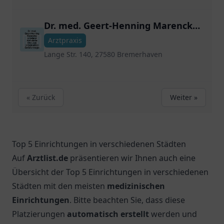
Dr. med. Geert-Henning Marencke
Unfallarzt Ambulante Chirurgie
Arztpraxis
Unfallmedizin Gefäßchirurgie
Lange Str. 140, 27580 Bremerhaven
« Zurück
Weiter »
Top 5 Einrichtungen in verschiedenen Städten
Auf
Arztlist.de
präsentieren wir Ihnen auch eine
Übersicht der Top 5 Einrichtungen in verschiedenen
Städten mit den meisten
medizinischen
Einrichtungen
. Bitte beachten Sie, dass diese
Platzierungen
automatisch erstellt
werden und