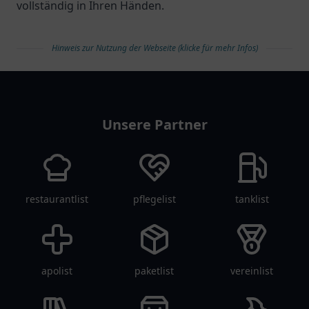
vollständig in Ihren Händen.
Hinweis zur Nutzung der Webseite (klicke für mehr Infos)
arztlist
Unsere Partner
restaurantlist
pflegelist
tanklist
apolist
paketlist
vereinlist