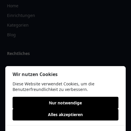
Home
Einrichtungen
Kategorien
Blog
Rechtliches
Impressum
Wir nutzen Cookies
Datenschutz
Diese Website verwendet Cookies, um die
Kontakt
Benutzerfreundlichkeit zu verbessern.
Nur notwendige
Alles akzeptieren
© 2026 arztlist.de | Alle Rechte vorbehalten | * =
Affiliate-Links /
Werbe-Links