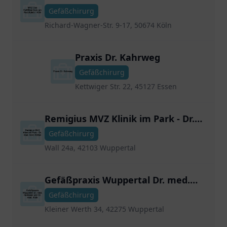
Rudolfplatz I Köln
Gefäßchirurg
Richard-Wagner-Str. 9-17, 50674 Köln
Praxis Dr. Kahrweg
Gefäßchirurg
Kettwiger Str. 22, 45127 Essen
Remigius MVZ Klinik im Park - Dr.
med. Arnd Rütten
Gefäßchirurg
Wall 24a, 42103 Wuppertal
Gefäßpraxis Wuppertal Dr. med.
Hellmann und Dr. med. Klein
Gefäßchirurg
Kleiner Werth 34, 42275 Wuppertal