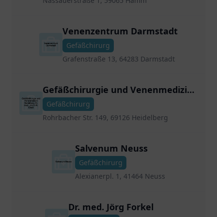
Nassauerstraße 1, 59065 Hamm
Venenzentrum Darmstadt
Gefäßchirurg
Grafenstraße 13, 64283 Darmstadt
Gefäßchirurgie und Venenmedizin
Heidelberg Dr. med. Ulrich W. Ertelt
Gefäßchirurg
Rohrbacher Str. 149, 69126 Heidelberg
Salvenum Neuss
Gefäßchirurg
Alexianerpl. 1, 41464 Neuss
Dr. med. Jörg Forkel