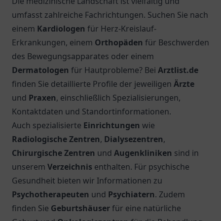
Die medizinische Landschaft ist vielfältig und
umfasst zahlreiche Fachrichtungen. Suchen Sie nach
einem
Kardiologen
für Herz-Kreislauf-
Erkrankungen, einem
Orthopäden
für Beschwerden
des Bewegungsapparates oder einem
Dermatologen
für Hautprobleme? Bei
Arztlist.de
finden Sie detaillierte Profile der jeweiligen
Ärzte
und
Praxen
, einschließlich Spezialisierungen,
Kontaktdaten und Standortinformationen.
Auch spezialisierte
Einrichtungen
wie
Radiologische Zentren
,
Dialysezentren
,
Chirurgische Zentren
und
Augenkliniken
sind in
unserem
Verzeichnis
enthalten. Für psychische
Gesundheit bieten wir Informationen zu
Psychotherapeuten
und
Psychiatern
. Zudem
finden Sie
Geburtshäuser
für eine natürliche