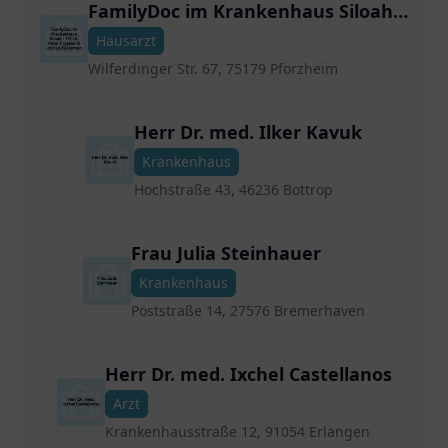
FamilyDoc im Krankenhaus Siloah -
PD Dr. Peter Engeser & Joshua
Hausarzt
Glassman
Wilferdinger Str. 67, 75179 Pforzheim
Herr Dr. med. Ilker Kavuk
Krankenhaus
Hochstraße 43, 46236 Bottrop
Frau Julia Steinhauer
Krankenhaus
Poststraße 14, 27576 Bremerhaven
Herr Dr. med. Ixchel Castellanos
Arzt
Krankenhausstraße 12, 91054 Erlangen