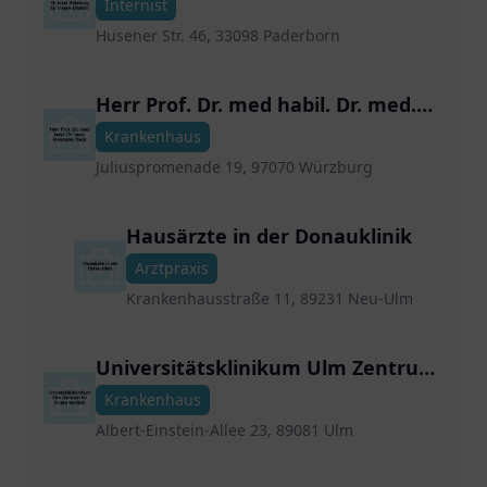
Internist
Husener Str. 46, 33098 Paderborn
Herr Prof. Dr. med habil. Dr. med.
Alexander Beck
Krankenhaus
Juliuspromenade 19, 97070 Würzburg
Hausärzte in der Donauklinik
Arztpraxis
Krankenhausstraße 11, 89231 Neu-Ulm
Universitätsklinikum Ulm Zentrum
für Innere Medizin
Krankenhaus
Albert-Einstein-Allee 23, 89081 Ulm