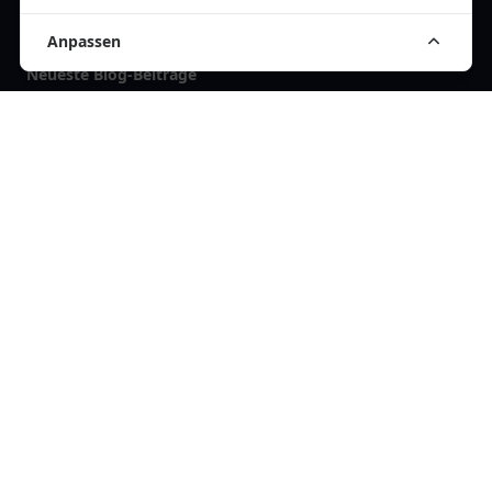
Anpassen
Neueste Blog-Beiträge
Hautarztbesuch: Die richtigen Fragen stellen
Chirurgische Eingriffe: Was erwartet Sie im OP?
Wann zum Orthopäden? Hinweise für Betroffene
Einrichtungen
Herr Dr. med. Claudio Reyes Velasco
Zahnarztpraxis Ingo Fleischhauer
Gemeinschaftspraxis
Annegret Mödden u. Kerstin Heisig
Dr. med. Martin H. G. Wolf