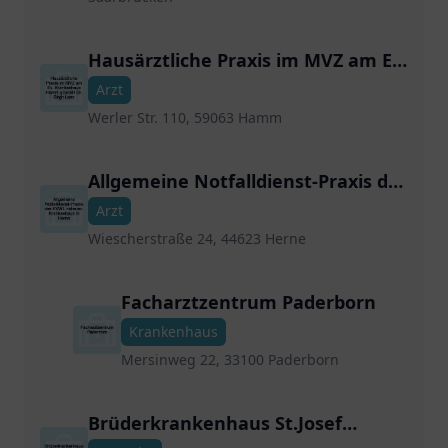
Hausärztliche Praxis im MVZ am Ev.
Krankenhaus Hamm gGmbH Dr.
Arzt
Birgit Lenz
Werler Str. 110, 59063 Hamm
Allgemeine Notfalldienst-Praxis der
KVWL nahe ev. Krankenhaus in
Arzt
Herne
Wiescherstraße 24, 44623 Herne
Facharztzentrum Paderborn
Krankenhaus
Mersinweg 22, 33100 Paderborn
Brüderkrankenhaus St.Josef
Abteilung für Innere Medizin