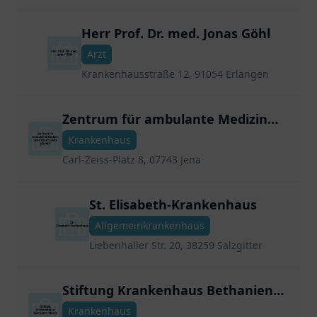
Herr Prof. Dr. med. Jonas Göhl
Arzt
Krankenhausstraße 12, 91054 Erlangen
Zentrum für ambulante Medizin
Uniklinikum Jena gGmbH
Krankenhaus
Carl-Zeiss-Platz 8, 07743 Jena
St. Elisabeth-Krankenhaus
Allgemeinkrankenhaus
Liebenhaller Str. 20, 38259 Salzgitter
Stiftung Krankenhaus Bethanien
Moers
Krankenhaus