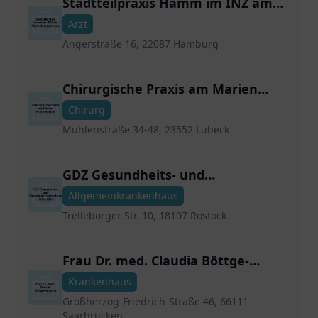
Stadtteilpraxis Hamm im INZ am
Marienkrankenhaus
Arzt
Angerstraße 16, 22087 Hamburg
Chirurgische Praxis am Marien
Krankenhaus
Chirurg
Mühlenstraße 34-48, 23552 Lübeck
GDZ Gesundheits- und
Dienstleistungszentrum Lütten
Allgemeinkrankenhaus
Klein
Trelleborger Str. 10, 18107 Rostock
Frau Dr. med. Claudia Böttge-
Wolpers
Krankenhaus
Großherzog-Friedrich-Straße 46, 66111
Saarbrücken