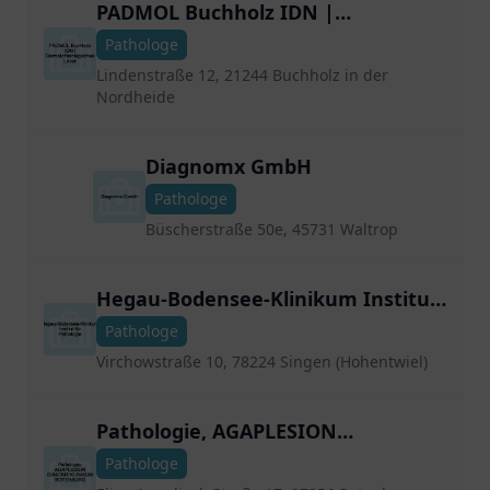
PADMOL Buchholz IDN |
Dermatohistologisches Labor
Pathologe
Lindenstraße 12, 21244 Buchholz in der
Nordheide
Diagnomx GmbH
Pathologe
Büscherstraße 50e, 45731 Waltrop
Hegau-Bodensee-Klinikum Institut
für Pathologie
Pathologe
Virchowstraße 10, 78224 Singen (Hohentwiel)
Pathologie, AGAPLESION
DIAKONIEKLINIKUM ROTENBURG
Pathologe