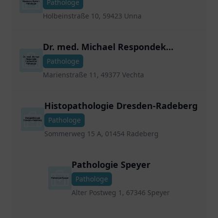
Pathologe
Holbeinstraße 10, 59423 Unna
Dr. med. Michael Respondek
Facharzt für Pathologie
Pathologe
Marienstraße 11, 49377 Vechta
Histopathologie Dresden-Radeberg
Pathologe
Sommerweg 15 A, 01454 Radeberg
Pathologie Speyer
Pathologe
Alter Postweg 1, 67346 Speyer