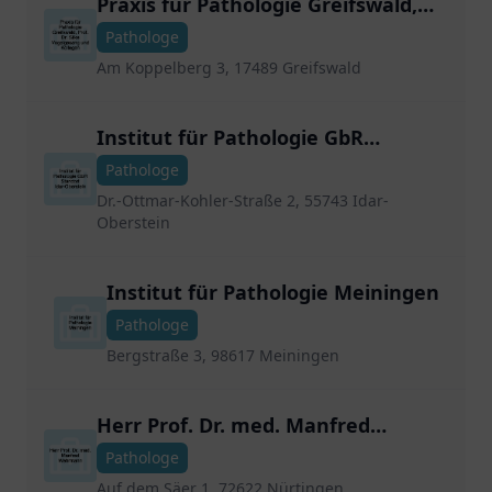
Praxis für Pathologie Greifswald,
Prof. Dr. Silke Vogelgesang und
Pathologe
Kollegen
Am Koppelberg 3, 17489 Greifswald
Institut für Pathologie GbR
Standort Idar-Oberstein
Pathologe
Dr.-Ottmar-Kohler-Straße 2, 55743 Idar-
Oberstein
Institut für Pathologie Meiningen
Pathologe
Bergstraße 3, 98617 Meiningen
Herr Prof. Dr. med. Manfred
Wehrmann
Pathologe
Auf dem Säer 1, 72622 Nürtingen