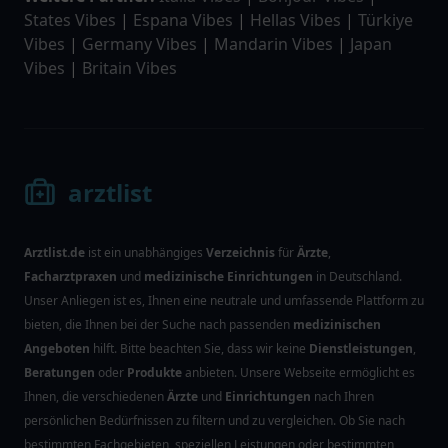
States Vibes
|
Espana Vibes
|
Hellas Vibes
|
Türkiye
Vibes
|
Germany Vibes
|
Mandarin Vibes
|
Japan
Vibes
|
Britain Vibes
arztlist
Arztlist.de
ist ein unabhängiges
Verzeichnis
für
Ärzte
,
Facharztpraxen
und
medizinische Einrichtungen
in Deutschland.
Unser Anliegen ist es, Ihnen eine neutrale und umfassende Plattform zu
bieten, die Ihnen bei der Suche nach passenden
medizinischen
Angeboten
hilft. Bitte beachten Sie, dass wir keine
Dienstleistungen
,
Beratungen
oder
Produkte
anbieten. Unsere Webseite ermöglicht es
Ihnen, die verschiedenen
Ärzte
und
Einrichtungen
nach Ihren
persönlichen Bedürfnissen zu filtern und zu vergleichen. Ob Sie nach
bestimmten Fachgebieten, speziellen Leistungen oder bestimmten