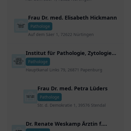
Frau Dr. med. Elisabeth Hickmann
Pathologe
Auf dem Säer 1, 72622 Nürtingen
Institut für Pathologie, Zytologie
Prof. Dr. med. Pierre Moubayed
Pathologe
Hauptkanal Links 79, 26871 Papenburg
Frau Dr. med. Petra Lüders
Pathologe
Str. d. Demokratie 1, 39576 Stendal
Dr. Renate Weskamp Ärztin f.
Pathologie