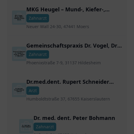
MKG Heugel – Mund-, Kiefer-,
Gesichtschirurgie Moers
Zahnarzt
Neuer Wall 24-30, 47441 Moers
Gemeinschaftspraxis Dr. Vogel, Dr.
Klaue, Dr. Stünkel in Hildesheim
Zahnarzt
Phoenixstraße 7-9, 31137 Hildesheim
Dr.med.dent. Rupert Schneider
Zahnarzt
Arzt
Humboldtstraße 37, 67655 Kaiserslautern
Dr. med. dent. Peter Bohmann
Zahnarzt