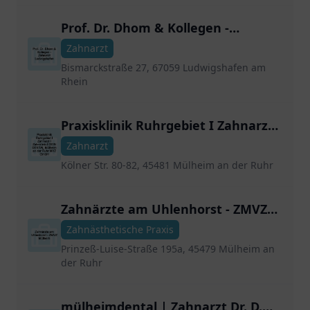
Prof. Dr. Dhom & Kollegen -
Zahnarzt Ludwigshafen
Zahnarzt
Bismarckstraße 27, 67059 Ludwigshafen am
Rhein
Praxisklinik Ruhrgebiet I Zahnarzt
| Zahnklinik | DEIN DENTAL
Zahnarzt
Mülheim an der Ruhr MVZ GmbH
Kölner Str. 80-82, 45481 Mülheim an der Ruhr
Zahnärzte am Uhlenhorst - ZMVZ
Mülheim
Zahnästhetische Praxis
Prinzeß-Luise-Straße 195a, 45479 Mülheim an
der Ruhr
mülheimdental | Zahnarzt Dr. D.