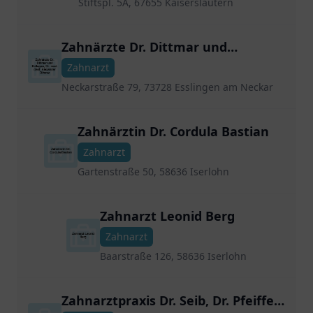
Stiftspl. 5A, 67655 Kaiserslautern
Zahnärzte Dr. Dittmar und
Kollegen, Dr. med. dent. Alexander
Zahnarzt
Dittmar
Neckarstraße 79, 73728 Esslingen am Neckar
Zahnärztin Dr. Cordula Bastian
Zahnarzt
Gartenstraße 50, 58636 Iserlohn
Zahnarzt Leonid Berg
Zahnarzt
Baarstraße 126, 58636 Iserlohn
Zahnarztpraxis Dr. Seib, Dr. Pfeiffer,