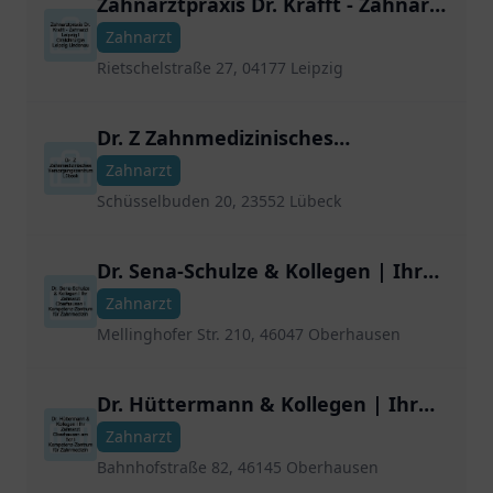
Zahnarztpraxis Dr. Krafft - Zahnarzt
Leipzig | Oralchirurgie Leipzig
Zahnarzt
Lindenau
Rietschelstraße 27, 04177 Leipzig
Dr. Z Zahnmedizinisches
Versorgungszentrum Lübeck
Zahnarzt
Schüsselbuden 20, 23552 Lübeck
Dr. Sena-Schulze & Kollegen | Ihr
Zahnarzt Oberhausen |
Zahnarzt
Kompetenz-Zentrum für
Mellinghofer Str. 210, 46047 Oberhausen
Zahnmedizin
Dr. Hüttermann & Kollegen | Ihr
Zahnarzt Oberhausen am Tor |
Zahnarzt
Kompetenz-Zentrum für
Bahnhofstraße 82, 46145 Oberhausen
Zahnmedizin