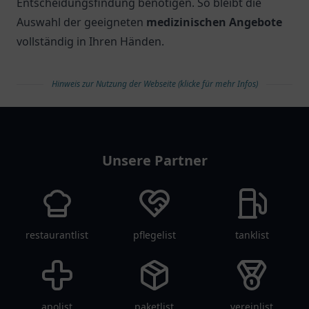
Entscheidungsfindung benötigen. So bleibt die
Auswahl der geeigneten
medizinischen Angebote
vollständig in Ihren Händen.
Hinweis zur Nutzung der Webseite (klicke für mehr Infos)
arztlist
Unsere Partner
restaurantlist
pflegelist
tanklist
apolist
paketlist
vereinlist