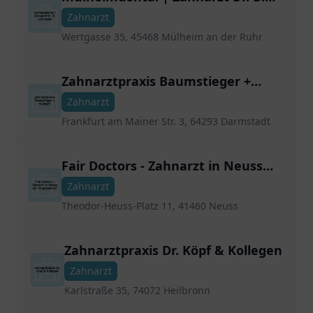
Leithäuser
Zahnarzt
Wertgasse 35, 45468 Mülheim an der Ruhr
Zahnarztpraxis Baumstieger +
Kollegen
Zahnarzt
Frankfurt am Mainer Str. 3, 64293 Darmstadt
Fair Doctors - Zahnarzt in Neuss
am Hauptbahnhof
Zahnarzt
Theodor-Heuss-Platz 11, 41460 Neuss
Zahnarztpraxis Dr. Köpf & Kollegen
Zahnarzt
Karlstraße 35, 74072 Heilbronn