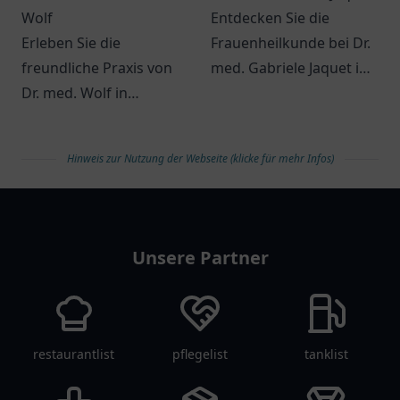
Wolf
Entdecken Sie die
Erleben Sie die
Frauenheilkunde bei Dr.
freundliche Praxis von
med. Gabriele Jaquet in
Dr. med. Wolf in
Much – eine einladende
Budenheim - Ihr
Praxis für Ihre
Wohlbefinden steht hier
gesundheitlichen
Hinweis zur Nutzung der Webseite (klicke für mehr Infos)
im Mittelpunkt.
Belange.
arztlist
Unsere Partner
restaurantlist
pflegelist
tanklist