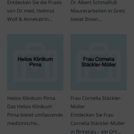
Entdecken Sie die Praxis
Dr. Albert Schmalfuß
von Dr. med. Hellmut
Maurerarbeiten in Greiz
Wolf & Annekatrin
bietet Ihnen
Grieser in Bremen.
professionellen Service
Patienten finden hier
für Bauprojekte,
individuelle
Renovierungen und
medizinische Betreuung.
Sanierungen.
Helios Klinikum Pirna
Frau Cornelia Stäckler-
Das Helios Klinikum
Müller
Pirna bietet umfassende
Entdecken Sie Frau
medizinische
Cornelia Stäckler-Müller
Dienstleistungen und
in Birkenau – ein Ort