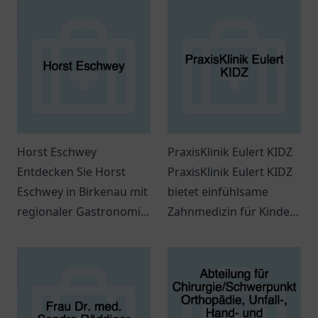
Horst Eschwey
PraxisKlinik Eulert KIDZ
Entdecken Sie Horst
PraxisKlinik Eulert KIDZ
Eschwey in Birkenau mit
bietet einfühlsame
regionaler Gastronomie
Zahnmedizin für Kinder
und individueller
in Bayreuth. Vertrauen
Betreuung für ein
Sie auf unsere Expertise
einzigartiges
für gesunde Zähne.
Einkaufserlebnis.