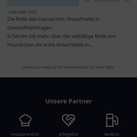
14.06.2026 10:52
Die Rolle des Hausarztes: Anlaufstelle in
Gesundheitsfragen
Erfahren Sie mehr über die vielfältige Rolle von
Hausärzten als erste Anlaufstelle in
Gesundheitsfragen.
Hinweis zur Nutzung der Webseite (klicke für mehr Infos)
arztlist
Unsere Partner
restaurantlist
pflegelist
tanklist