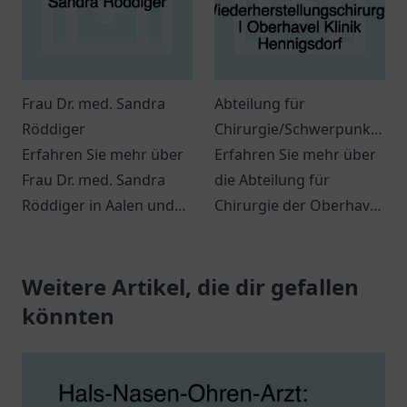
Frau Dr. med. Sandra
Abteilung für
Röddiger
Chirurgie/Schwerpunkt
Erfahren Sie mehr über
Orthopädie, Unfall-,
Erfahren Sie mehr über
Frau Dr. med. Sandra
Hand- und
die Abteilung für
Röddiger in Aalen und
Wiederherstellungschirurgi
Chirurgie der Oberhavel
die vielfältigen
| Oberhavel Klinik
Klinik Hennigsdorf.
Möglichkeiten der
Hennigsdorf
Professionelle
Strahlentherapie in ihrer
Weitere Artikel, die dir gefallen
Behandlung in
Praxis.
Orthopädie und
könnten
Unfallchirurgie.