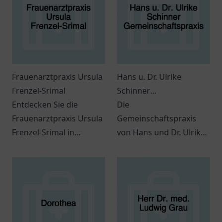
Frauenarztpraxis Ursula
Hans u. Dr. Ulrike
Frenzel-Srimal
Schinner
Entdecken Sie die
Gemeinschaftspraxis
Die
Frauenarztpraxis Ursula
Gemeinschaftspraxis
Frenzel-Srimal in
von Hans und Dr. Ulrike
Germering für
Schinner in Bayreuth
umfassende Betreuung
bietet umfassende
in der
zahnmedizinische
Frauengesundheit.
Dienstleistungen für die
ganze Familie.