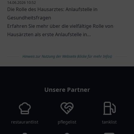
14.06.2026 10:52
Die Rolle des Hausarztes: Anlaufstelle in
Gesundheitsfragen
Erfahren Sie mehr über die vielfältige Rolle von
Hausärzten als erste Anlaufstelle in
Gesundheitsfragen.
Hinweis zur Nutzung der Webseite (klicke für mehr Infos)
arztlist
Unsere Partner
restaurantlist
pflegelist
tanklist