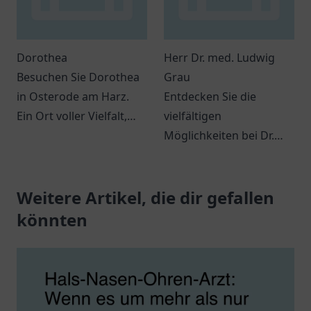
Dorothea
Herr Dr. med. Ludwig
Besuchen Sie Dorothea
Grau
in Osterode am Harz.
Entdecken Sie die
Ein Ort voller Vielfalt,
vielfältigen
der zahlreiche
Möglichkeiten bei Dr.
Möglichkeiten zur
med. Ludwig Grau in
Entdeckung bietet.
Oldenburg für eine
Weitere Artikel, die dir gefallen
persönliche
Gesundheitsversorgung.
könnten