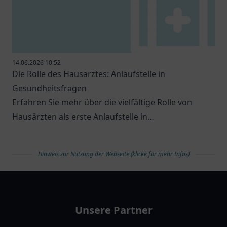
14.06.2026 10:52
Die Rolle des Hausarztes: Anlaufstelle in
Gesundheitsfragen
Erfahren Sie mehr über die vielfältige Rolle von
Hausärzten als erste Anlaufstelle in
Gesundheitsfragen.
Hinweis zur Nutzung der Webseite (klicke für mehr Infos)
arztlist
Unsere Partner