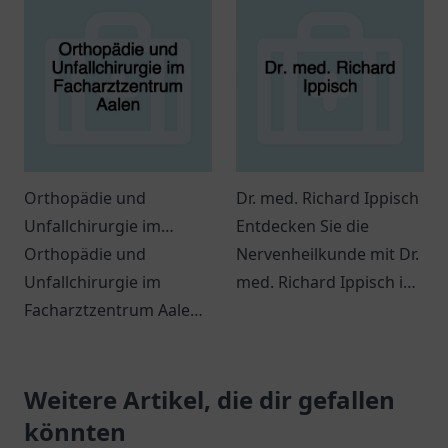
individuelle
für Ihre Gesundheit.
medizinische Betreuung.
Orthopädie und
Dr. med. Richard Ippisch
Unfallchirurgie im
Entdecken Sie die
Facharztzentrum Aalen
Orthopädie und
Nervenheilkunde mit Dr.
Unfallchirurgie im
med. Richard Ippisch in
Facharztzentrum Aalen -
Germering.
umfassende
Individualisierte
medizinische
Behandlungsansätze
Versorgung für Ihre
Weitere Artikel, die dir gefallen
und ein vertrauensvolles
Gesundheit.
Umfeld erwarten Sie.
könnten