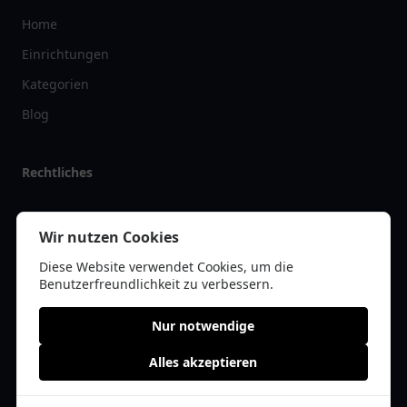
Home
Einrichtungen
Kategorien
Blog
Rechtliches
Impressum
Wir nutzen Cookies
Datenschutz
Diese Website verwendet Cookies, um die
Kontakt
Benutzerfreundlichkeit zu verbessern.
Nur notwendige
Alles akzeptieren
© 2026 arztlist.de | Alle Rechte vorbehalten | * =
Affiliate-Links /
Werbe-Links