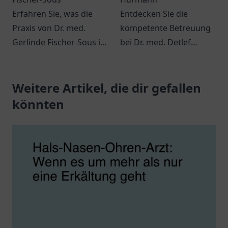
Erfahren Sie, was die
Entdecken Sie die
Praxis von Dr. med.
kompetente Betreuung
Gerlinde Fischer-Sous in
bei Dr. med. Detlef
Much zu bieten hat.
Schulte-Hürmann in
Kompetente
Wiesbaden. Facharzt für
medizinische Beratung
Weitere Artikel, die dir gefallen
venöse Erkrankungen
und individuelle
mit persönlichem
könnten
Betreuung warten auf
Ansatz.
Sie.