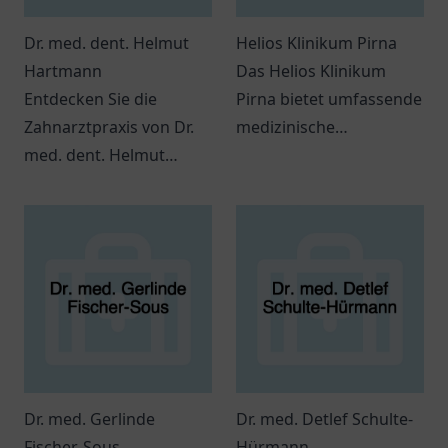
Dr. med. dent. Helmut
Helios Klinikum Pirna
Hartmann
Das Helios Klinikum
Entdecken Sie die
Pirna bietet umfassende
Zahnarztpraxis von Dr.
medizinische
med. dent. Helmut
Dienstleistungen und
Hartmann in
sorgt für das Wohl
Budenheim, die
seiner Patienten in einer
vielfältige
angenehmen
zahnmedizinische
Atmosphäre.
Leistungen bietet.
Dr. med. Gerlinde
Dr. med. Detlef Schulte-
Fischer-Sous
Hürmann