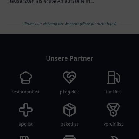
Hausärzten als erste Anlaufstelle in
Gesundheitsfragen.
Hinweis zur Nutzung der Webseite (klicke für mehr Infos)
arztlist
Unsere Partner
restaurantlist
pflegelist
tanklist
apolist
paketlist
vereinlist