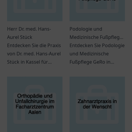
Herr Dr. med. Hans-
Podologie und
Aurel Stück
Medizinische Fußpflege
Entdecken Sie die Praxis
GeRo
Entdecken Sie Podologie
von Dr. med. Hans-Aurel
und Medizinische
Stück in Kassel für
Fußpflege GeRo in
individuelle
Rhauderfehn.
medizinische Betreuung
Professionelle Fußpflege
und Beratung.
für Ihre Gesundheit.