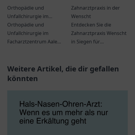
Orthopädie und
Zahnarztpraxis in der
Unfallchirurgie im
Wenscht
Facharztzentrum Aalen
Orthopädie und
Entdecken Sie die
Unfallchirurgie im
Zahnarztpraxis Wenscht
Facharztzentrum Aalen -
in Siegen für
umfassende
professionelle
medizinische
Zahnmedizin und
Versorgung für Ihre
Weitere Artikel, die dir gefallen
individuelle Betreuung –
Gesundheit.
Ihr Lächeln ist uns
könnten
wichtig!