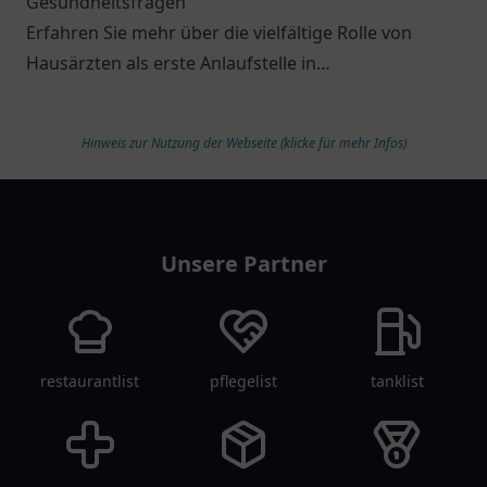
Gesundheitsfragen
Erfahren Sie mehr über die vielfältige Rolle von
Hausärzten als erste Anlaufstelle in
Gesundheitsfragen.
Hinweis zur Nutzung der Webseite (klicke für mehr Infos)
arztlist
Unsere Partner
restaurantlist
pflegelist
tanklist