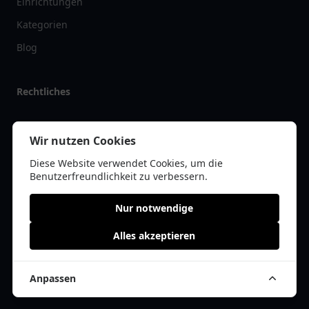
Einrichtungen
Kategorien
Blog
Rechtliches
Impressum
Wir nutzen Cookies
Datenschutz
Diese Website verwendet Cookies, um die
Kontakt
Benutzerfreundlichkeit zu verbessern.
Nur notwendige
Alles akzeptieren
© 2026 arztlist.de | Alle Rechte vorbehalten | * =
Affiliate-Links /
Werbe-Links
Anpassen
Cookie Einwilligung anpassen