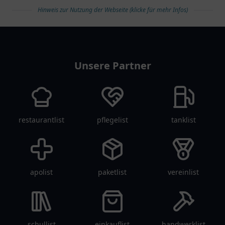
Hinweis zur Nutzung der Webseite (klicke für mehr Infos)
arztlist
Unsere Partner
restaurantlist
pflegelist
tanklist
apolist
paketlist
vereinlist
schullist
einkauflist
handwerklist