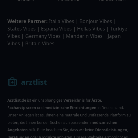
Weitere Partner:
Italia Vibes
|
Bonjour Vibes
|
States Vibes
|
Espana Vibes
|
Hellas Vibes
|
Türkiye
Vibes
|
Germany Vibes
|
Mandarin Vibes
|
Japan
Vibes
|
Britain Vibes
arztlist
Arztlist.de
ist ein unabhängiges
Verzeichnis
für
Ärzte
,
Facharztpraxen
und
medizinische Einrichtungen
in Deutschland.
Unser Anliegen ist es, Ihnen eine neutrale und umfassende Plattform zu
bieten, die Ihnen bei der Suche nach passenden
medizinischen
Angeboten
hilft. Bitte beachten Sie, dass wir keine
Dienstleistungen
,
Beratungen
oder
Produkte
anbieten. Unsere Webseite ermöglicht es