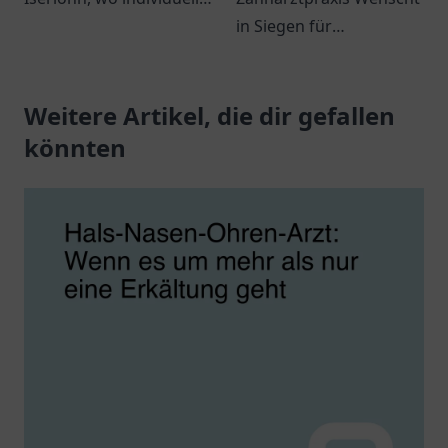
medizinische Betreuung
in Siegen für
und ein freundliches
professionelle
Team auf Sie warten.
Zahnmedizin und
Weitere Artikel, die dir gefallen
individuelle Betreuung –
Ihr Lächeln ist uns
könnten
wichtig!