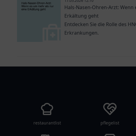
17.05.2026 12:10
Hals-Nasen-Ohren-Arzt: Wenn e
Erkältung geht
Entdecken Sie die Rolle des H
Erkrankungen.
arztlist
restaurantlist
pflegelist