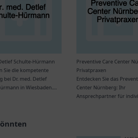
 Detlef Schulte-Hürmann
Preventive Care Center Nü
n Sie die kompetente
Privatpraxen
 bei Dr. med. Detlef
Entdecken Sie das Prevent
Hürmann in Wiesbaden.
Center Nürnberg: Ihr
 für venöse Erkrankungen
Ansprechpartner für indiv
nlichem Ansatz.
Gesundheitsdienstleistun
präventive Maßnahmen.
 könnten