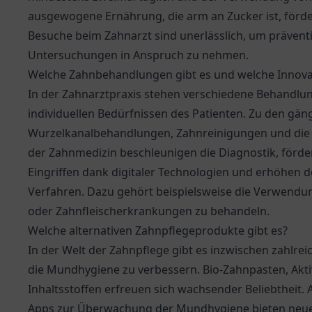
ausgewogene Ernährung, die arm an Zucker ist, förde
Besuche beim Zahnarzt sind unerlässlich, um präve
Untersuchungen in Anspruch zu nehmen.
Welche Zahnbehandlungen gibt es und welche Innova
In der Zahnarztpraxis stehen verschiedene Behandlu
individuellen Bedürfnissen des Patienten. Zu den gä
Wurzelkanalbehandlungen, Zahnreinigungen und die A
der Zahnmedizin beschleunigen die Diagnostik, förd
Eingriffen dank digitaler Technologien und erhöhen 
Verfahren. Dazu gehört beispielsweise die Verwendun
oder Zahnfleischerkrankungen zu behandeln.
Welche alternativen Zahnpflegeprodukte gibt es?
In der Welt der Zahnpflege gibt es inzwischen zahlrei
die Mundhygiene zu verbessern. Bio-Zahnpasten, Akt
Inhaltsstoffen erfreuen sich wachsender Beliebtheit.
Apps zur Überwachung der Mundhygiene bieten neue 