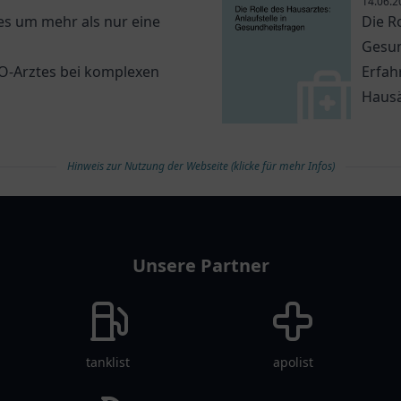
14.06.2
s um mehr als nur eine
Die R
Gesun
NO-Arztes bei komplexen
Erfah
Hausä
Hinweis zur Nutzung der Webseite (klicke für mehr Infos)
Unsere Partner
tanklist
apolist