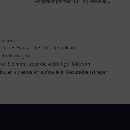
ankungen
Ansprechpartner für individuelle
Gesundheitsdienstleistungen und
präventive Maßnahmen.
026 10:52
olle des Hausarztes: Anlaufstelle in
dheitsfragen
ren Sie mehr über die vielfältige Rolle von
rzten als erste Anlaufstelle in Gesundheitsfragen.