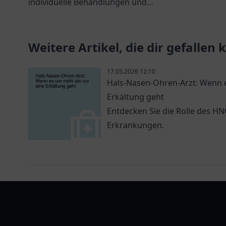
individuelle Behandlungen und
freundli
kompetente Beratung für Ihre
interess
Gesundheit.
Weitere Artikel, die dir gefallen
17.05.2026 12:10
Hals-Nasen-Ohren-Arzt: Wenn e
Erkältung geht
Entdecken Sie die Rolle des H
Erkrankungen.
arztlist