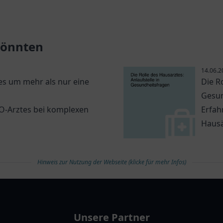
chem Team und
Facharzt für venöse Erkr
anter Atmosphäre.
mit persönlichem Ansatz.
 könnten
14.06.2
s um mehr als nur eine
Die R
Gesun
NO-Arztes bei komplexen
Erfah
Hausä
Hinweis zur Nutzung der Webseite (klicke für mehr Infos)
Unsere Partner