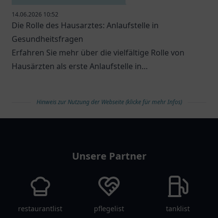
14.06.2026 10:52
Die Rolle des Hausarztes: Anlaufstelle in
Gesundheitsfragen
Erfahren Sie mehr über die vielfältige Rolle von
Hausärzten als erste Anlaufstelle in
Gesundheitsfragen.
Hinweis zur Nutzung der Webseite (klicke für mehr Infos)
arztlist
Unsere Partner
restaurantlist
pflegelist
tanklist