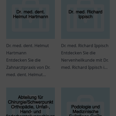
Dr. med. dent. Helmut
Dr. med. Richard Ippisch
Hartmann
Entdecken Sie die
Entdecken Sie die
Nervenheilkunde mit Dr.
Zahnarztpraxis von Dr.
med. Richard Ippisch in
med. dent. Helmut
Germering.
Hartmann in
Individualisierte
Budenheim, die
Behandlungsansätze
vielfältige
und ein vertrauensvolles
zahnmedizinische
Umfeld erwarten Sie.
Leistungen bietet.