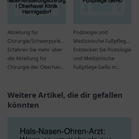
Abteilung für
Podologie und
Chirurgie/Schwerpunkt
Medizinische Fußpflege
Orthopädie, Unfall-,
Erfahren Sie mehr über
GeRo
Entdecken Sie Podologie
Hand- und
die Abteilung für
und Medizinische
Wiederherstellungschirurgie
Chirurgie der Oberhavel
Fußpflege GeRo in
| Oberhavel Klinik
Klinik Hennigsdorf.
Rhauderfehn.
Hennigsdorf
Professionelle
Professionelle Fußpflege
Behandlung in
Weitere Artikel, die dir gefallen
für Ihre Gesundheit.
Orthopädie und
könnten
Unfallchirurgie.