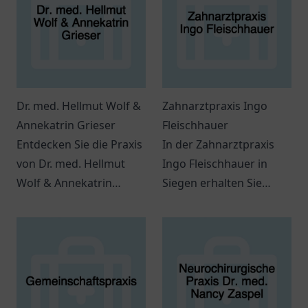
Dr. med. Hellmut Wolf &
Zahnarztpraxis Ingo
Annekatrin Grieser
Fleischhauer
Entdecken Sie die Praxis
In der Zahnarztpraxis
von Dr. med. Hellmut
Ingo Fleischhauer in
Wolf & Annekatrin
Siegen erhalten Sie
Grieser in Bremen.
umfassende
Patienten finden hier
zahnmedizinische
individuelle
Leistungen in
medizinische Betreuung.
freundlicher
Atmosphäre.