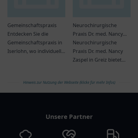
Gemeinschaftspraxis
Neurochirurgische
Entdecken Sie die
Praxis Dr. med. Nancy
Gemeinschaftspraxis in
Zaspel
Neurochirurgische
Iserlohn, wo individuelle
Praxis Dr. med. Nancy
medizinische Betreuung
Zaspel in Greiz bietet
und ein freundliches
individuelle
Team auf Sie warten.
Behandlungen und
Hinweis zur Nutzung der Webseite (klicke für mehr Infos)
kompetente Beratung
für Ihre Gesundheit.
arztlist
Unsere Partner