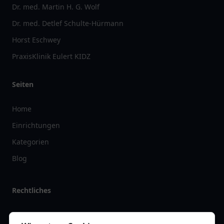
Dr. med. Martin H. G. Wolf
Dr. med. Detlef Schulte-Hürmann
Horst Eschwey
PraxisKlinik Eulert KIDZ
Seiten
Home
Einrichtungen
Kategorien
Blog
Rechtliches
Impressum